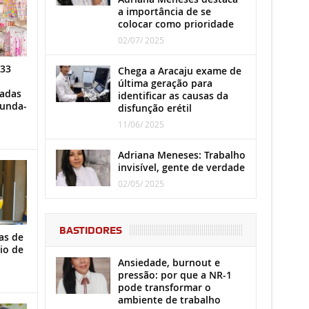
a importância de se
colocar como prioridade
02/07/ 2025
 33
Chega a Aracaju exame de
última geração para
iadas
identificar as causas da
gunda-
disfunção erétil
11/06/ 2025
Adriana Meneses: Trabalho
invisível, gente de verdade
02/05/ 2025
BASTIDORES
as de
io de
Ansiedade, burnout e
pressão: por que a NR-1
pode transformar o
ambiente de trabalho