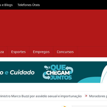
s e Blogs
Telefones Úteis
eza
Esportes
Empregos
Concursos
co Buzzi por assédio sexual e importunação
Moradores protestam e 