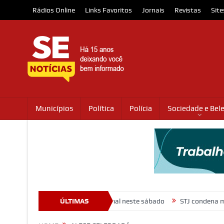
Rádios Online
Links Favoritos
Jornais
Revistas
Site
Municípios
Política
Polícia
Sociedade e Bel
vem ação de adoção animal neste sábado
ÚLTIMAS
STJ condena ministro Mar