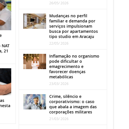
26/05/ 2026
Mudanças no perfil
familiar e demanda por
serviços impulsionam
busca por apartamentos
e
tipo studio em Aracaju
22/05/ 2026
o NAT
a, 21
Inflamação no organismo
pode dificultar o
emagrecimento e
favorecer doenças
metabólicas
23/03/ 2026
Crime, silêncio e
as
corporativismo: o caso
nesta
que abala a imagem das
corporações militares
21/03/ 2026