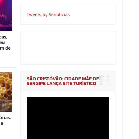
Tweets by Senoticias
cas,
eia
im de
SÃO CRISTÓVÃO: CIDADE MÃE DE
SERGIPE LANÇA SITE TURÍSTICO
órias:
na
o