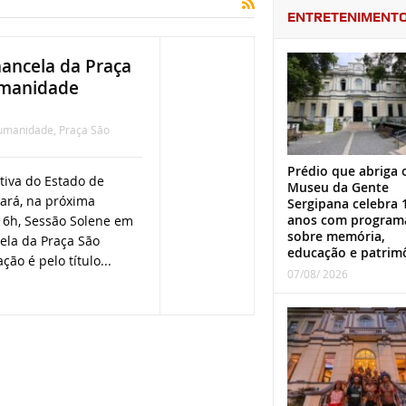
ENTRETENIMENT
hancela da Praça
umanidade
Humanidade
,
Praça São
Prédio que abriga 
tiva do Estado de
Museu da Gente
zará, na próxima
Sergipana celebra 
anos com program
 16h, Sessão Solene em
sobre memória,
la da Praça São
educação e patrim
ão é pelo título...
07/08/ 2026