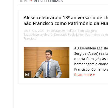
HOME
ALESE CELEBRARÁ
Alese celebrará o 13º aniversário de c
São Francisco como Patrimônio da H
on:
21/08/ 2023
In:
Destaques
,
Política
,
Sem categoria
Tags:
Alese celebrará
,
Deputado Paulo Júnior
,
Patrimônio da 
Francisco
A Assembleia Legisla
Sergipe (Alese) reali
quarta-feira (23), às
homenagem a chance
Francisco. Comemoraç
Read more