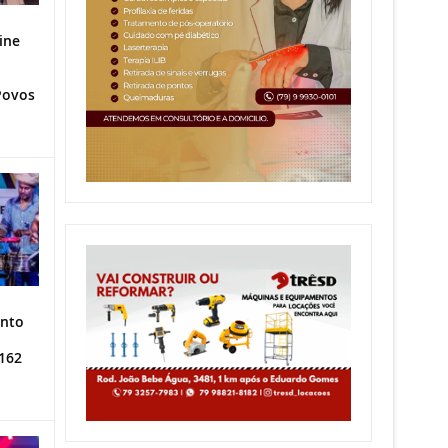
ine
Povos
ento
162