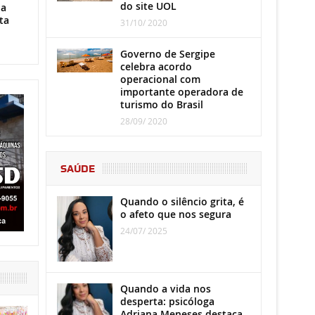
do site UOL
ha
ta
31/10/ 2020
Governo de Sergipe
celebra acordo
operacional com
importante operadora de
turismo do Brasil
28/09/ 2020
SAÚDE
Quando o silêncio grita, é
o afeto que nos segura
24/07/ 2025
Quando a vida nos
desperta: psicóloga
Adriana Meneses destaca