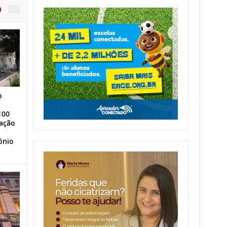
O
o
100
ação
ônio