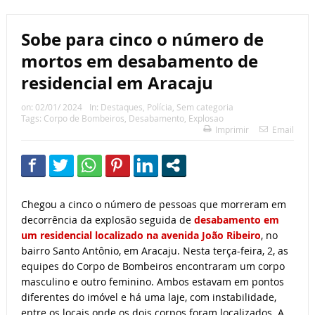
Sobe para cinco o número de
mortos em desabamento de
residencial em Aracaju
on:
02/01/ 2024
In:
Destaques
,
Polícia
,
Sem categoria
Tags:
Corpo de Bombeiros
,
Desabamento
,
Explosao
Imprimir
Email
Chegou a cinco o número de pessoas que morreram em
decorrência da explosão seguida de
desabamento em
um residencial localizado na avenida João Ribeiro
, no
bairro Santo Antônio, em Aracaju. Nesta terça-feira, 2, as
equipes do Corpo de Bombeiros encontraram um corpo
masculino e outro feminino. Ambos estavam em pontos
diferentes do imóvel e há uma laje, com instabilidade,
entre os locais onde os dois corpos foram localizados. A