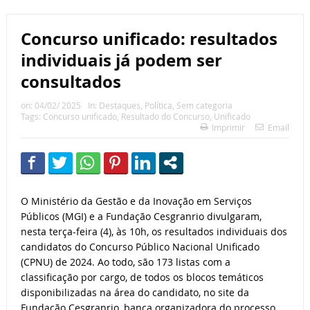
Concurso unificado: resultados
individuais já podem ser
consultados
on:
04/02/ 2025
In:
Destaques
,
Política
,
Sem categoria
Tags:
Concurso unificado
,
Resultado do Concurso
,
Unificado
Imprimir
Email
O Ministério da Gestão e da Inovação em Serviços
Públicos (MGI) e a Fundação Cesgranrio divulgaram,
nesta terça-feira (4), às 10h, os resultados individuais dos
candidatos do Concurso Público Nacional Unificado
(CPNU) de 2024. Ao todo, são 173 listas com a
classificação por cargo, de todos os blocos temáticos
disponibilizadas na área do candidato, no site da
Fundação Cesgranrio, banca organizadora do processo