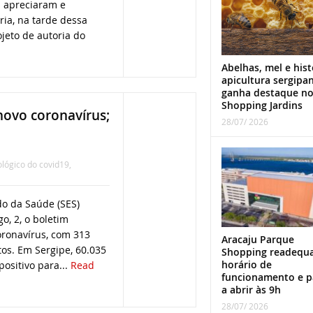
 apreciaram e
ia, na tarde dessa
rojeto de autoria do
Abelhas, mel e hist
apicultura sergipa
ganha destaque n
Shopping Jardins
novo coronavírus;
28/07/ 2026
lógico do covid19
,
do da Saúde (SES)
o, 2, o boletim
oronavírus, com 313
Aracaju Parque
tos. Em Sergipe, 60.035
Shopping readequ
horário de
positivo para...
Read
funcionamento e p
a abrir às 9h
28/07/ 2026