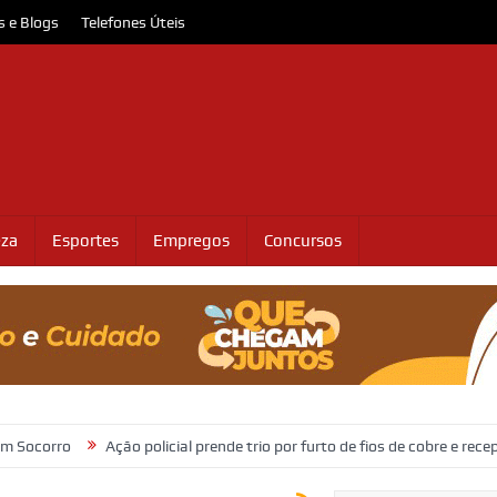
s e Blogs
Telefones Úteis
eza
Esportes
Empregos
Concursos
Ação policial prende trio por furto de fios de cobre e receptação no inte