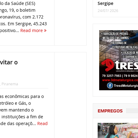
Sergipe
do da Saúde (SES)
go, 19, o boletim
24/07/ 2026
ronavírus, com 2.172
tos. Em Sergipe, 45.243
ositivo...
Read more
vitar o
,
Piranema
vas econômicas para o
tróleo e Gás, o
 vem mantendo o
EMPREGOS
instituições a fim de
ade das operaçõ...
Read