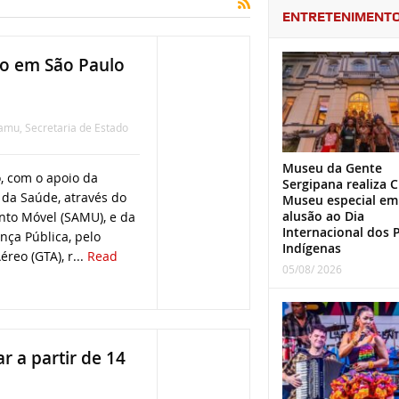
ENTRETENIMENT
do em São Paulo
amu
,
Secretaria de Estado
Museu da Gente
, com o apoio da
Sergipana realiza C
 da Saúde, através do
Museu especial em
alusão ao Dia
nto Móvel (SAMU), e da
Internacional dos 
nça Pública, pelo
Indígenas
reo (GTA), r...
Read
05/08/ 2026
r a partir de 14