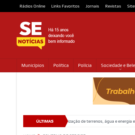
Rádios Online
Links Favoritos
Jornais
Revistas
Site
Municípios
Política
Polícia
Sociedade e Bel
stam e cobram regularização de terrenos, água e energia em Socorro
ÚLTIMAS