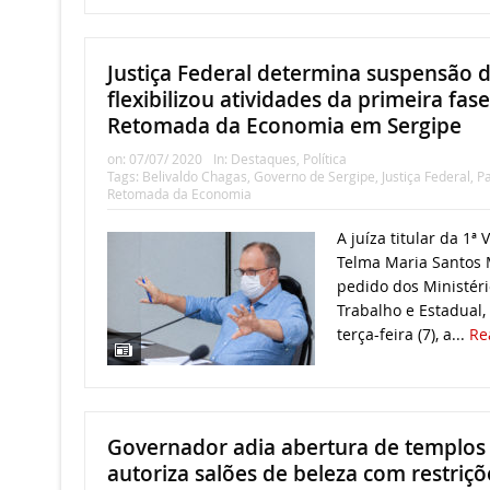
Justiça Federal determina suspensão d
flexibilizou atividades da primeira fas
Retomada da Economia em Sergipe
on:
07/07/ 2020
In:
Destaques
,
Política
Tags:
Belivaldo Chagas
,
Governo de Sergipe
,
Justiça Federal
,
P
Retomada da Economia
A juíza titular da 1ª
Telma Maria Santos 
pedido dos Ministéri
Trabalho e Estadual,
terça-feira (7), a...
Re
Governador adia abertura de templos r
autoriza salões de beleza com restriç