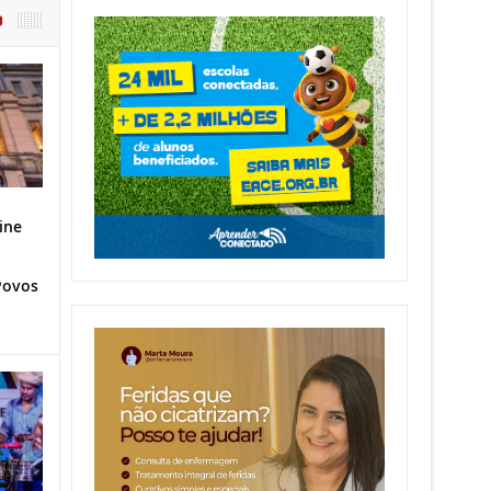
O
ine
Povos