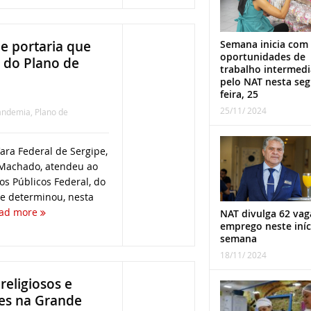
Semana inicia com
e portaria que
oportunidades de
e do Plano de
trabalho intermed
pelo NAT nesta se
feira, 25
25/11/ 2024
andemia
,
Plano de
 Vara Federal de Sergipe,
Machado, atendeu ao
os Públicos Federal, do
 e determinou, nesta
ad more
NAT divulga 62 vag
emprego neste iníc
semana
18/11/ 2024
eligiosos e
ões na Grande