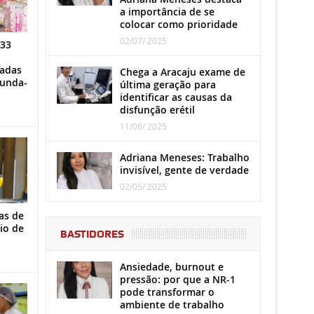
a importância de se
colocar como prioridade
02/07/ 2025
 33
iadas
Chega a Aracaju exame de
gunda-
última geração para
identificar as causas da
disfunção erétil
11/06/ 2025
Adriana Meneses: Trabalho
invisível, gente de verdade
02/05/ 2025
as de
io de
BASTIDORES
Ansiedade, burnout e
pressão: por que a NR-1
pode transformar o
ambiente de trabalho