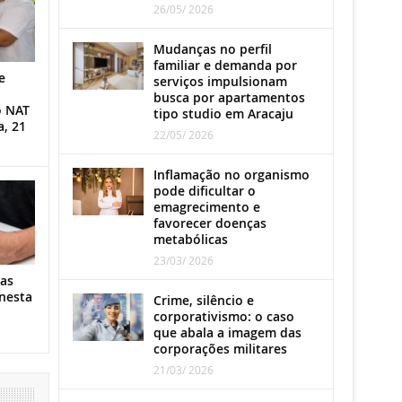
26/05/ 2026
Mudanças no perfil
familiar e demanda por
e
serviços impulsionam
busca por apartamentos
o NAT
tipo studio em Aracaju
a, 21
22/05/ 2026
Inflamação no organismo
pode dificultar o
emagrecimento e
favorecer doenças
metabólicas
23/03/ 2026
as
nesta
Crime, silêncio e
corporativismo: o caso
que abala a imagem das
corporações militares
21/03/ 2026