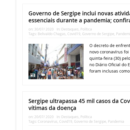
Governo de Sergipe inclui novas ativ
essenciais durante a pandemia; confir
on:
30/07/ 2020
In:
Destaques
,
Política
Tags:
Belivaldo Chagas
,
Covid19
,
Governo de Sergipe
,
Pandem
O decreto de enfre
novo coronavírus foi
quinta-feira (30) pe
no Diário Oficial do 
foram inclusas como 
Sergipe ultrapassa 45 mil casos da Cov
vítimas da doença
on:
20/07/ 2020
In:
Destaques
,
Política
Tags:
Coronavírus
,
Covid19
,
Governo de Sergipe
,
Pandemia