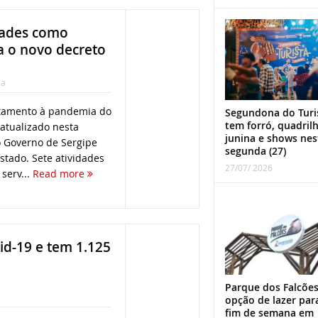
idades como
a o novo decreto
ia
ntamento à pandemia do
Segundona do Turi
tem forró, quadril
 atualizado nesta
junina e shows nes
lo Governo de Sergipe
segunda (27)
Estado. Sete atividades
27/07/ 2026
serv...
Read more
id-19 e tem 1.125
Parque dos Falcões
opção de lazer par
fim de semana em