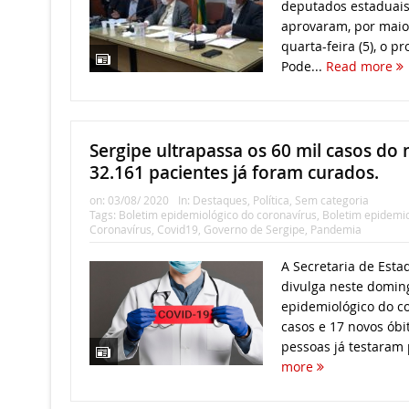
deputados estaduais
aprovaram, por maior
quarta-feira (5), o p
Pode...
Read more
Sergipe ultrapassa os 60 mil casos do 
32.161 pacientes já foram curados.
on:
03/08/ 2020
In:
Destaques
,
Política
,
Sem categoria
Tags:
Boletim epidemiológico do coronavírus
,
Boletim epidemio
Coronavírus
,
Covid19
,
Governo de Sergipe
,
Pandemia
A Secretaria de Esta
divulga neste doming
epidemiológico do c
casos e 17 novos óbi
pessoas já testaram 
more