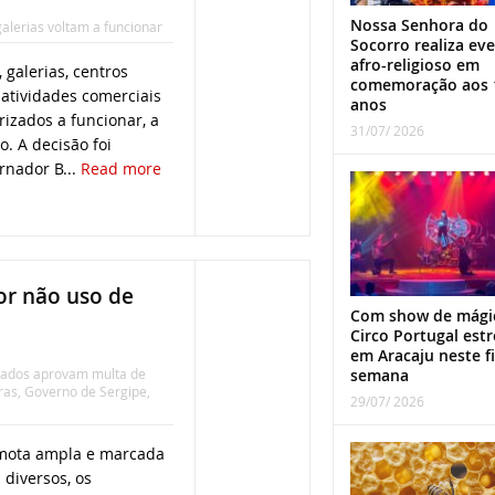
Nossa Senhora do
alerias voltam a funcionar
Socorro realiza ev
afro-religioso em
 galerias, centros
comemoração aos 
atividades comerciais
anos
rizados a funcionar, a
31/07/ 2026
o. A decisão foi
rnador B...
Read more
or não uso de
Com show de mági
Circo Portugal estr
em Aracaju neste f
ados aprovam multa de
semana
ras
,
Governo de Sergipe
,
29/07/ 2026
mota ampla e marcada
diversos, os