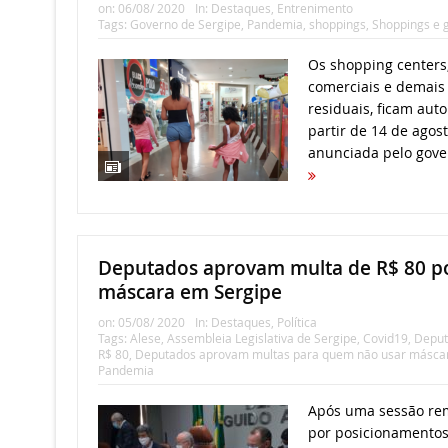
on:
06/08/ 2020
In:
Destaques
,
Entrenimento
Tags:
Governo de Sergipe
,
Pandemia
,
shoppings
,
Shoppings e g
Os shopping centers,
comerciais e demais 
residuais, ficam auto
partir de 14 de agost
anunciada pelo gove
Deputados aprovam multa de R$ 80 p
máscara em Sergipe
on:
05/08/ 2020
In:
Destaques
,
Política
Tags:
Alese
,
Assembleia Legislativa de Sergipe
,
Covid19
,
Deput
R$ 80
,
Deputados aprovam multas para quem não usar másca
Pandemia
Após uma sessão re
por posicionamentos 