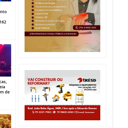
ento
162
cas,
eia
im de