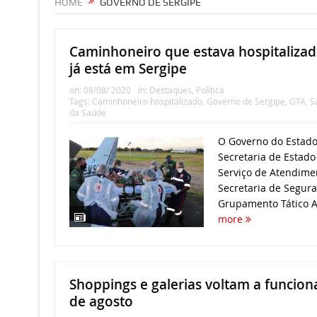
HOME
GOVERNO DE SERGIPE
Caminhoneiro que estava hospitaliza
já está em Sergipe
on:
08/08/ 2020
In:
Destaques
,
Política
Tags:
Caminhoneiro hospitalizado
,
Governo de Sergipe
,
GTA
,
S
da Saúde
O Governo do Estado
Secretaria de Estado
Serviço de Atendime
Secretaria de Segura
Grupamento Tático Aé
more
Shoppings e galerias voltam a funciona
de agosto