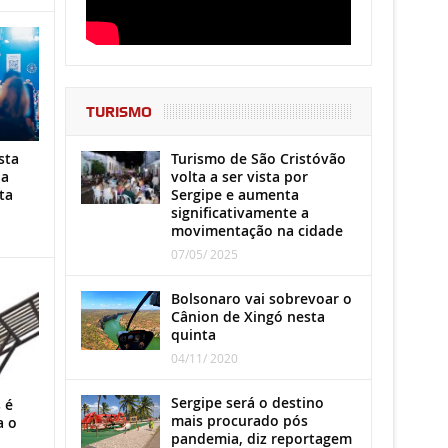
TURISMO
Turismo de São Cristóvão
sta
volta a ser vista por
ha
Sergipe e aumenta
ta
significativamente a
movimentação na cidade
07/05/ 2025
Bolsonaro vai sobrevoar o
Cânion de Xingó nesta
quinta
04/11/ 2020
Sergipe será o destino
 é
mais procurado pós
a o
pandemia, diz reportagem