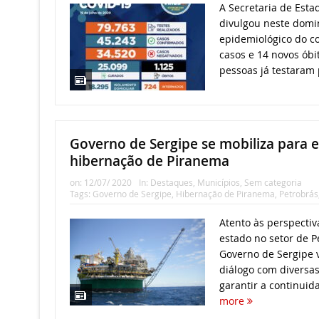
A Secretaria de Esta
divulgou neste domin
epidemiológico do co
casos e 14 novos óbi
pessoas já testaram p
Governo de Sergipe se mobiliza para e
hibernação de Piranema
on:
12/07/ 2020
In:
Destaques
,
Municípios
,
Sem categoria
Tags:
Governo de Sergipe
,
Hibernação de Piranema
,
Petrobrás
Atento às perspecti
estado no setor de Pe
Governo de Sergipe
diálogo com diversas 
garantir a continuid
more