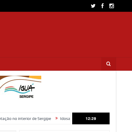
rior de Sergipe
Idosa de 82 anos morre após ser atropelada na Rod
12:29