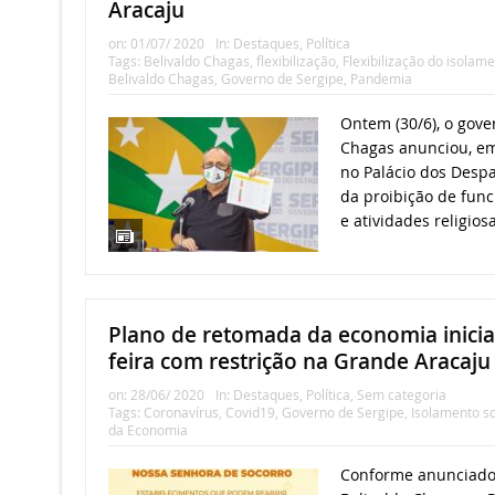
Aracaju
on:
01/07/ 2020
In:
Destaques
,
Política
Tags:
Belivaldo Chagas
,
flexibilização
,
Flexibilização do isolame
Belivaldo Chagas
,
Governo de Sergipe
,
Pandemia
Ontem (30/6), o gove
Chagas anunciou, em
no Palácio dos Despa
da proibição de fun
e atividades religiosa
Plano de retomada da economia inicia
feira com restrição na Grande Aracaju
on:
28/06/ 2020
In:
Destaques
,
Política
,
Sem categoria
Tags:
Coronavírus
,
Covid19
,
Governo de Sergipe
,
Isolamento so
da Economia
Conforme anunciado