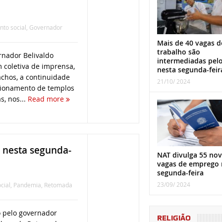
nto social
,
Governador
Mais de 40 vagas d
trabalho são
rnador Belivaldo
intermediadas pel
 coletiva de imprensa,
nesta segunda-feir
chos, a continuidade
21/10/ 2024
cionamento de templos
s, nos...
Read more
 nesta segunda-
NAT divulga 55 nov
vagas de emprego 
segunda-feira
23/09/ 2024
cial
,
Pandemia
,
Retomada
 pelo governador
RELIGIÃO