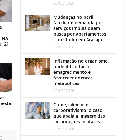
26/05/ 2026
Mudanças no perfil
familiar e demanda por
e
serviços impulsionam
busca por apartamentos
o NAT
tipo studio em Aracaju
a, 21
22/05/ 2026
Inflamação no organismo
pode dificultar o
emagrecimento e
favorecer doenças
metabólicas
23/03/ 2026
as
nesta
Crime, silêncio e
corporativismo: o caso
que abala a imagem das
corporações militares
21/03/ 2026