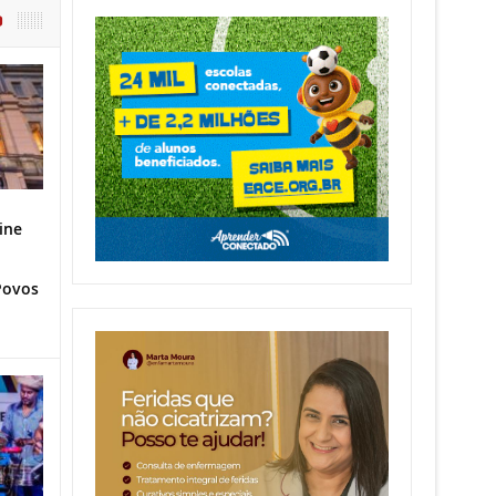
O
ine
Povos