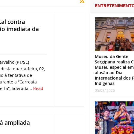
ENTRETENIMENT
al contra
ão imediata da
Museu da Gente
Sergipana realiza C
rvalho (PT/SE)
Museu especial em
desta quarta-feira, 02,
alusão ao Dia
o à tentativa de
Internacional dos 
urante a “Carreata
Indígenas
rta”, liderada...
Read
05/08/ 2026
rá ampliada