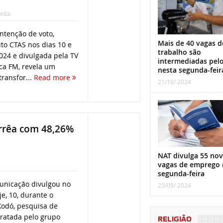
eita
ntenção de voto,
Mais de 40 vagas d
uto CTAS nos dias 10 e
trabalho são
024 e divulgada pela TV
intermediadas pel
ca FM, revela um
nesta segunda-feir
transfor...
Read more
21/10/ 2024
rrêa com 48,26%
NAT divulga 55 nov
vagas de emprego 
segunda-feira
unicação divulgou no
23/09/ 2024
je, 10, durante o
Xodó, pesquisa de
tratada pelo grupo
RELIGIÃO