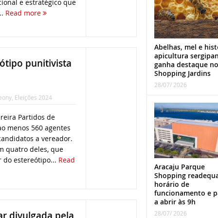
ional e estratégico que
..
Read more
Abelhas, mel e hist
apicultura sergipa
ótipo punitivista
ganha destaque n
Shopping Jardins
28/07/ 2026
eony
,
Eleições 2024
eira Partidos de
ao menos 560 agentes
andidatos a vereador.
 quatro deles, que
 do estereótipo...
Read
Aracaju Parque
Shopping readequ
horário de
funcionamento e p
a abrir às 9h
28/07/ 2026
lar divulgada pela