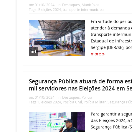
on:
01/10/ 2024
In:
Destaques
,
Municípios
Tags:
Eleições 2024
,
transporte intermunicipal
Em virtude do períod
atender à demanda d
transporte intermun
Estadual de Infraest
Sergipe (DER/SE), por
more
Segurança Pública atuará de forma es
mil servidores nas Eleições 2024 em S
on:
01/10/ 2024
In:
Destaques
,
Polícia
Tags:
Eleições 2024
,
Poçícia Civil
,
Polícia Militar
,
Segurança Púb
Para garantir a segu
das Eleições 2024, a
Segurança Pública (