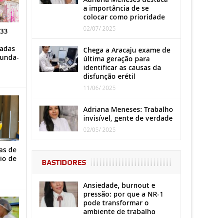
a importância de se
colocar como prioridade
02/07/ 2025
 33
iadas
Chega a Aracaju exame de
gunda-
última geração para
identificar as causas da
disfunção erétil
11/06/ 2025
Adriana Meneses: Trabalho
invisível, gente de verdade
02/05/ 2025
as de
io de
BASTIDORES
Ansiedade, burnout e
pressão: por que a NR-1
pode transformar o
ambiente de trabalho