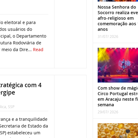
Nossa Senhora do
Socorro realiza ev
afro-religioso em
o eleitoral e para
comemoração aos 
anos
os usuários do
icipal, o Departamento
31/07/ 2026
rutura Rodoviária de
 meio da Dire...
Read
tratégica com 4
Com show de mági
ergipe
Circo Portugal estr
em Aracaju neste f
semana
lica
,
SSP
29/07/ 2026
rança e a tranquilidade
 Secretaria de Estado da
SSP) estabeleceu um