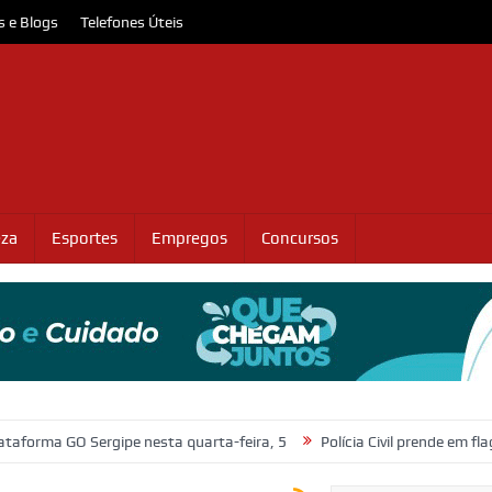
s e Blogs
Telefones Úteis
eza
Esportes
Empregos
Concursos
Sergipe nesta quarta-feira, 5
Polícia Civil prende em flagrante suspe