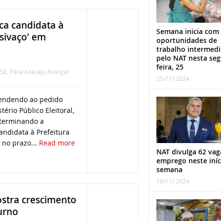
ica candidata à
Semana inicia com
esivaço’ em
oportunidades de
trabalho intermed
pelo NAT nesta se
feira, 25
SE
,
Para Aracaju Avançar
25/11/ 2024
atendendo ao pedido
ério Público Eleitoral,
terminando a
andidata à Prefeitura
 no prazo...
Read more
NAT divulga 62 vag
emprego neste iníc
semana
18/11/ 2024
ostra crescimento
urno