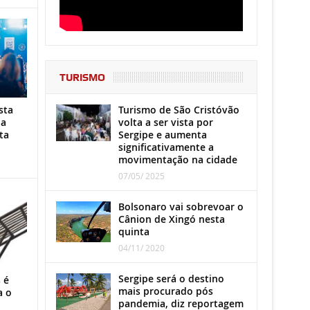
TURISMO
Turismo de São Cristóvão
sta
volta a ser vista por
ha
Sergipe e aumenta
ta
significativamente a
movimentação na cidade
07/05/ 2025
Bolsonaro vai sobrevoar o
Cânion de Xingó nesta
quinta
04/11/ 2020
Sergipe será o destino
 é
mais procurado pós
a o
pandemia, diz reportagem