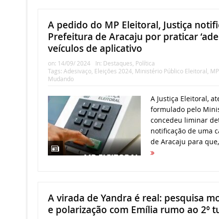
A pedido do MP Eleitoral, Justiça notif
Prefeitura de Aracaju por praticar ‘ad
veículos de aplicativo
on:
14/09/ 2024
In:
Destaques
,
Política
Tags:
Adesivaço
,
Eleições 2024
,
Ministério Público Eleitoral
,
MP
Mudando
A Justiça Eleitoral, 
formulado pelo Minist
concedeu liminar de
notificação de uma c
de Aracaju para que,
A virada de Yandra é real: pesquisa m
e polarização com Emília rumo ao 2º t