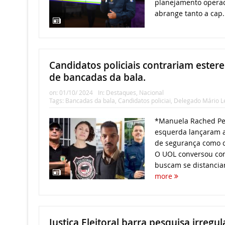
planejamento operac
abrange tanto a cap.
Candidatos policiais contrariam estere
de bancadas da bala.
on:
01/10/ 2024
In:
Destaques
,
Nacional
Tags:
Bancadas da bala
,
Candidatos policiai
,
Delegado Mário L
*Manuela Rached Per
esquerda lançaram 
de segurança como c
O UOL conversou com
buscam se distanciar
more
Justiça Eleitoral barra pesquisa irregu