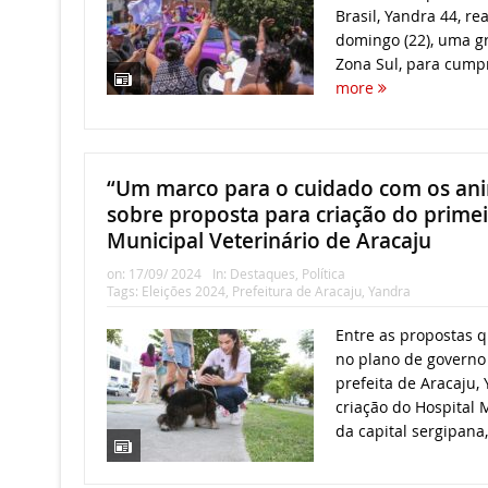
Brasil, Yandra 44, re
domingo (22), uma g
Zona Sul, para cump
more
“Um marco para o cuidado com os anim
sobre proposta para criação do primei
Municipal Veterinário de Aracaju
on:
17/09/ 2024
In:
Destaques
,
Política
Tags:
Eleições 2024
,
Prefeitura de Aracaju
,
Yandra
Entre as propostas 
no plano de governo
prefeita de Aracaju, 
criação do Hospital 
da capital sergipana,