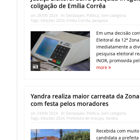
coligação de Emília Corrêa
on:
28/09/ 2024
In:
Destaques
,
Política
,
Sem categoria
Tags:
Eleições 2024
,
Emília Corrêa
,
pesquisa
Em uma decisão cont
Eleitoral da 12ª Zon
imediatamente a di
pesquisa eleitoral re
INOR, promovida pela
more
Yandra realiza maior carreata da Zona 
com festa pelos moradores
on:
23/09/ 2024
In:
Destaques
,
Política
,
Sem categoria
Tags:
Eleições 2024
,
Prefeitura de Aracaju
,
Yandra
Recebida com muito 
candidata a prefeita