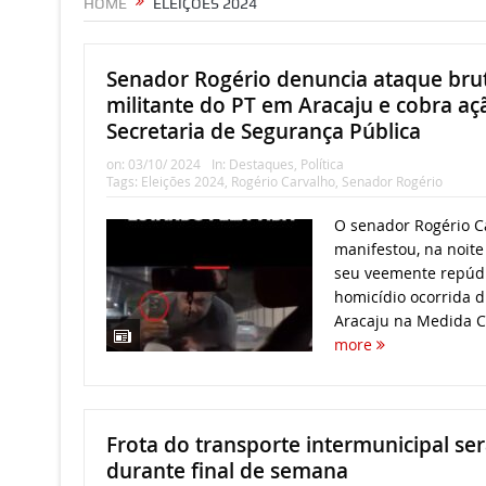
HOME
ELEIÇÕES 2024
Senador Rogério denuncia ataque brut
militante do PT em Aracaju e cobra aç
Secretaria de Segurança Pública
on:
03/10/ 2024
In:
Destaques
,
Política
Tags:
Eleições 2024
,
Rogério Carvalho
,
Senador Rogério
O senador Rogério Ca
manifestou, na noite 
seu veemente repúdi
homicídio ocorrida d
Aracaju na Medida Ce
more
Frota do transporte intermunicipal se
durante final de semana