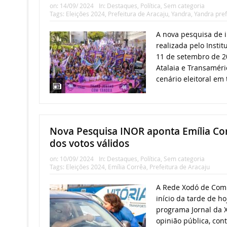
on:
14/09/ 2024
In:
Destaques
,
Política
,
Sem categoria
Tags:
Eleições 2024
,
Prefeitura de Aracaju
,
Yandra
,
Yandra pref
A nova pesquisa de i
realizada pelo Instit
11 de setembro de 2
Atalaia e Transaméri
cenário eleitoral em 
Nova Pesquisa INOR aponta Emília Co
dos votos válidos
on:
10/09/ 2024
In:
Destaques
,
Política
,
Sem categoria
Tags:
Eleições 2024
,
Emília Corrêa
,
Prefeitura de Aracaju
A Rede Xodó de Com
início da tarde de ho
programa Jornal da 
opinião pública, con