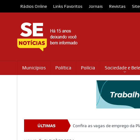
Rádios Online
Links Favoritos
Jornais
Revistas
Site
Municípios
Política
Polícia
Sociedade e Bel
rânsito em Itabaiana
ÚLTIMAS
Confira as vagas de emprego da Plataforma GO 