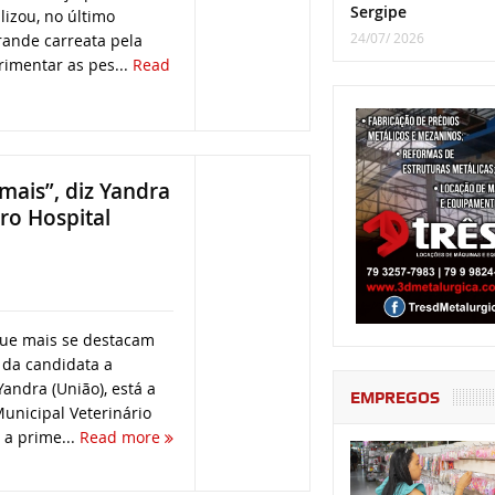
Sergipe
alizou, no último
24/07/ 2026
rande carreata pela
rimentar as pes...
Read
ais”, diz Yandra
ro Hospital
que mais se destacam
 da candidata a
Yandra (União), está a
EMPREGOS
Municipal Veterinário
 a prime...
Read more