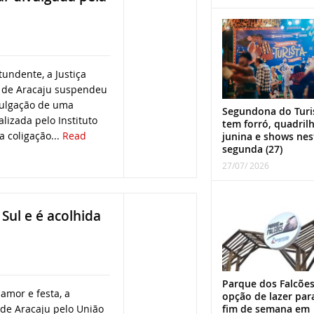
undente, a Justiça
a de Aracaju suspendeu
vulgação de uma
Segundona do Turi
alizada pelo Instituto
tem forró, quadril
 coligação...
Read
junina e shows nes
segunda (27)
27/07/ 2026
Sul e é acolhida
Parque dos Falcões
amor e festa, a
opção de lazer par
fim de semana em
 de Aracaju pelo União