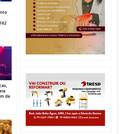
ento
162
cas,
eia
im de