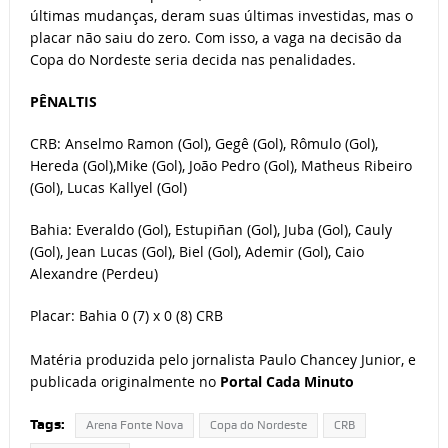
últimas mudanças, deram suas últimas investidas, mas o
placar não saiu do zero. Com isso, a vaga na decisão da
Copa do Nordeste seria decida nas penalidades.
PÊNALTIS
CRB: Anselmo Ramon (Gol), Gegê (Gol), Rômulo (Gol),
Hereda (Gol),Mike (Gol), João Pedro (Gol), Matheus Ribeiro
(Gol), Lucas Kallyel (Gol)
Bahia: Everaldo (Gol), Estupiñan (Gol), Juba (Gol), Cauly
(Gol), Jean Lucas (Gol), Biel (Gol), Ademir (Gol), Caio
Alexandre (Perdeu)
Placar: Bahia 0 (7) x 0 (8) CRB
Matéria produzida pelo jornalista Paulo Chancey Junior, e
publicada originalmente no
Portal Cada Minuto
Tags:
Arena Fonte Nova
Copa do Nordeste
CRB