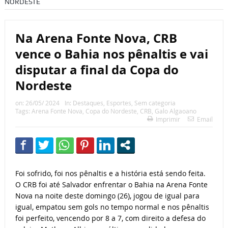
NORDESTE
Na Arena Fonte Nova, CRB
vence o Bahia nos pênaltis e vai
disputar a final da Copa do
Nordeste
on:
26/05/ 2024
In:
Destaques
,
Esportes
,
Sem categoria
Tags:
Arena Fonte Nova
,
Copa do Nordeste
,
CRB
,
Galo Algaoano
Imprimir
Email
Foi sofrido, foi nos pênaltis e a história está sendo feita.
O CRB foi até Salvador enfrentar o Bahia na Arena Fonte
Nova na noite deste domingo (26), jogou de igual para
igual, empatou sem gols no tempo normal e nos pênaltis
foi perfeito, vencendo por 8 a 7, com direito a defesa do