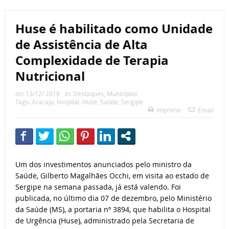
Huse é habilitado como Unidade
de Assistência de Alta
Complexidade de Terapia
Nutricional
on:
13/12/ 2018
In:
Destaques
,
Municípios
Tags:
Aracaju
,
hospital
,
Huse
,
Saúde
,
Sergipe
Imprimir
Email
Um dos investimentos anunciados pelo ministro da
Saúde, Gilberto Magalhães Occhi, em visita ao estado de
Sergipe na semana passada, já está valendo. Foi
publicada, no último dia 07 de dezembro, pelo Ministério
da Saúde (MS), a portaria nº 3894, que habilita o Hospital
de Urgência (Huse), administrado pela Secretaria de