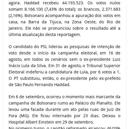
agora. Haddad recebeu 44.193.523. Os votos nulos
somam 8.166.100 (7,43% do total); os brancos, 2.371.683
(2,16%). Bolsonaro acompanhou a apuração dos votos em
casa, na Barra da Tijuca, na Zona Oeste, do Rio de
Janeiro. Ele não se pronunciou sobre o resultado até a
última atualização desta reportagem.
O candidato do PSL liderou as pesquisas de intenção de
voto desde o início da campanha eleitoral, em 16 de
agosto, em todos os cenários sem o ex-presidente Luiz
Inácio Lula da Silva. Em 31 de agosto, o Tribunal Superior
Eleitoral indeferiu a candidatura de Lula, por 6 votos a 1.
O PT substituiu, então, o ex-presidente pelo ex-prefeito
de São Paulo Fernando Haddad.
Em 6 de setembro, ocorreu o momento mais marcante da
campanha de Bolsonaro rumo ao Palácio do Planalto. Ele
levou uma facada durante um ato pelas ruas de Juiz de
Fora (MG). Ele ficou internado por 23 dias. Deixou o
Hospital Albert Einstein em 29 de setembro.
No primeiro turno, o capitão reformado alcançou 46,03%