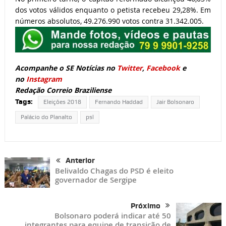
dos votos válidos enquanto o petista recebeu 29,28%. Em
números absolutos, 49.276.990 votos contra 31.342.005.
Acompanhe o SE Notícias no
Twitter
,
Facebook
e
no
Instagram
Redação Correio Braziliense
Tags:
Eleições 2018
Fernando Haddad
Jair Bolsonaro
Palácio do Planalto
psl
Anterior
Belivaldo Chagas do PSD é eleito
governador de Sergipe
Próximo
Bolsonaro poderá indicar até 50
integrantes para equipe de transição de