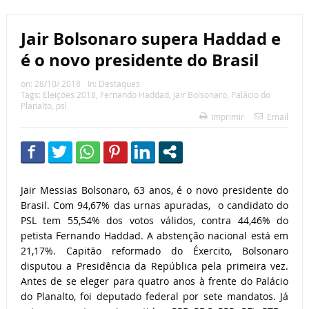
Jair Bolsonaro supera Haddad e
é o novo presidente do Brasil
on:
28/10/ 2018
In:
Destaques
Tags:
Eleições 2018
,
Fernando Haddad
,
Jair Bolsonaro
,
Palácio do
Planalto
,
psl
Imprimir
Email
Jair Messias Bolsonaro, 63 anos, é o novo presidente do
Brasil. Com 94,67% das urnas apuradas, o candidato do
PSL tem 55,54% dos votos válidos, contra 44,46% do
petista Fernando Haddad. A abstenção nacional está em
21,17%. Capitão reformado do Éxercito, Bolsonaro
disputou a Presidência da República pela primeira vez.
Antes de se eleger para quatro anos à frente do Palácio
do Planalto, foi deputado federal por sete mandatos. Já