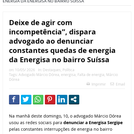
ENERGIA DA ENERGISA NO BAIRRO SUÍSSA
Deixe de agir com
incompetência”, dispara
advogado ao denunciar
constantes quedas de energia
da Energisa no bairro Suíssa
on:
10/05/ 2026
In:
Destaques
,
Política
Tags:
Advogado Márcio Dórea
,
energisa
,
Falta de energia
,
Márcio
Dórea
Imprimir
Email
Na manhã deste domingo, 10, o advogado Márcio Dórea
usou as redes sociais para
denunciar a Energisa Sergipe
pelas constantes interrupções de energia no bairro