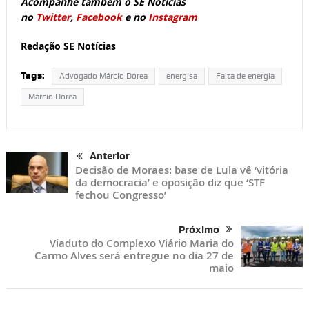
Acompanhe também o SE Notícias
no
Twitter
,
Facebook
e no
Instagram
Redação SE Notícias
Tags:
Advogado Márcio Dórea
energisa
Falta de energia
Márcio Dórea
Anterior
Decisão de Moraes: base de Lula vê ‘vitória
da democracia’ e oposição diz que ‘STF
fechou Congresso’
Próximo
Viaduto do Complexo Viário Maria do
Carmo Alves será entregue no dia 27 de
maio