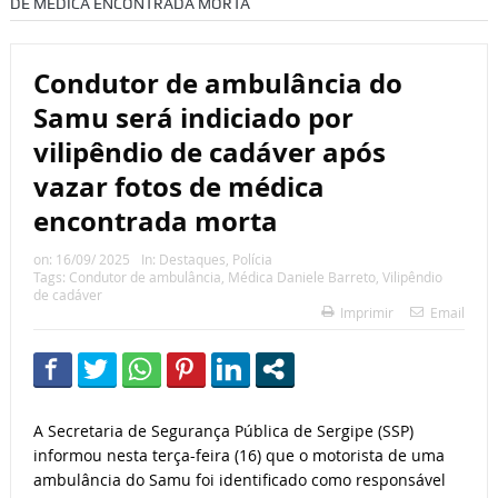
DE MÉDICA ENCONTRADA MORTA
Condutor de ambulância do
Samu será indiciado por
vilipêndio de cadáver após
vazar fotos de médica
encontrada morta
on:
16/09/ 2025
In:
Destaques
,
Polícia
Tags:
Condutor de ambulância
,
Médica Daniele Barreto
,
Vilipêndio
de cadáver
Imprimir
Email
A Secretaria de Segurança Pública de Sergipe (SSP)
informou nesta terça-feira (16) que o motorista de uma
ambulância do Samu foi identificado como responsável