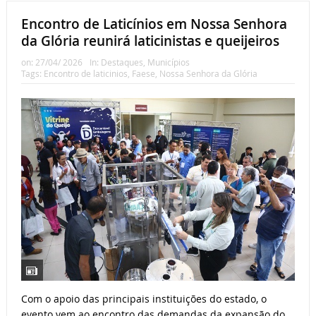
Encontro de Laticínios em Nossa Senhora
da Glória reunirá laticinistas e queijeiros
on:
27/04/ 2026
In:
Destaques
,
Municípios
Tags:
Encontro de laticinios
,
Faese
,
Nossa Senhora da Glória
Com o apoio das principais instituições do estado, o
evento vem ao encontro das demandas da expansão do