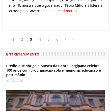
feira 19, mostra que o governador Fábio Mitidieri lidera a
corrida pelo Governo de Se...
Read more
‹
1
2
3
4
5
6
›
»
ENTRETENIMENTO
Prédio que abriga o Museu da Gente Sergipana celebra
100 anos com programação sobre memória, educação e
patrimônio
07/08/ 2026