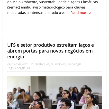
do Meio Ambiente, Sustentabilidade e Ações Climáticas
(Semac) emitiu aviso meteorológico para chuvas
moderadas a intensas em todo o est...
Read more
UFS e setor produtivo estreitam laços e
abrem portas para novos negócios em
energia
on:
14/04/ 2026
In:
Destaques
,
Municípios
,
Tecnologia
Tags:
energia
,
UFS