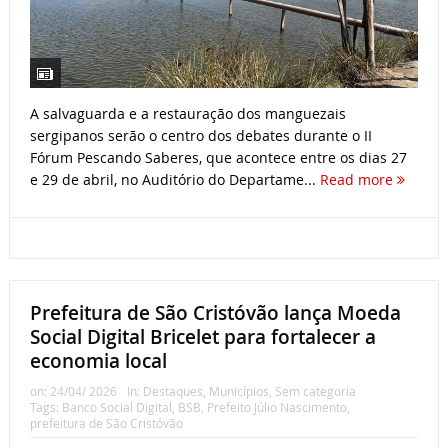
A salvaguarda e a restauração dos manguezais
sergipanos serão o centro dos debates durante o II
Fórum Pescando Saberes, que acontece entre os dias 27
e 29 de abril, no Auditório do Departame...
Read more
Prefeitura de São Cristóvão lança Moeda
Social Digital Bricelet para fortalecer a
economia local
on:
24/04/ 2026
In:
Destaques
,
Municípios
,
Sem categoria
Tags:
Banco Social Digital
,
BSB
,
Prefeito Júlio Nascimento
,
prefeitura de São Cristóvão