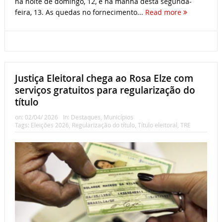
na noite de domingo, 12, e na manhã desta segunda-
feira, 13. As quedas no fornecimento...
Read more
Justiça Eleitoral chega ao Rosa Elze com
serviços gratuitos para regularização do
título
on:
02/04/ 2026
In:
Destaques
,
Municípios
Tags:
Eleições 2026
,
Regularização do título
,
Título eleitoral
,
TRE