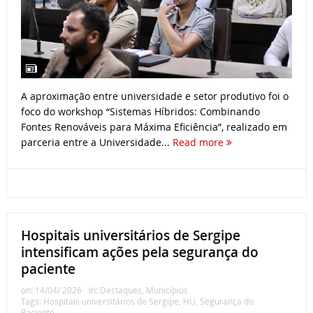
A aproximação entre universidade e setor produtivo foi o
foco do workshop “Sistemas Híbridos: Combinando
Fontes Renováveis para Máxima Eficiência”, realizado em
parceria entre a Universidade...
Read more
Hospitais universitários de Sergipe
intensificam ações pela segurança do
paciente
on:
14/04/ 2026
In:
Destaques
,
Municípios
Tags:
Hospitais universitários de Sergipe
,
HU
,
Segurança do
Paciente