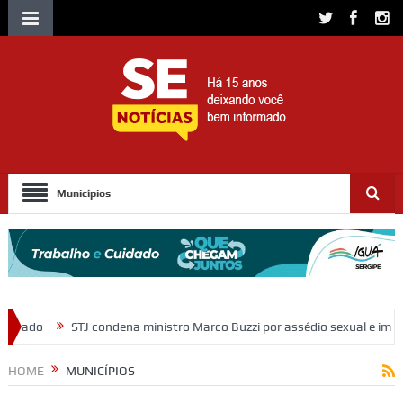
Municípios
 ministro Marco Buzzi por assédio sexual e importunação
Moradores
HOME
MUNICÍPIOS