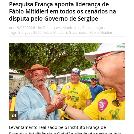
Pesquisa França aponta liderança de
Fábio Mitidieri em todos os cenários na
disputa pelo Governo de Sergipe
on:
19/03/ 2026
In:
Destaques
,
Municípios
,
Sem categoria
Tags:
Eleições 2026
,
Fábio Mitidieri
,
Governador Fábio Mitidieri
Levantamento realizado pelo Instituto França de
Pesquisa, Inteligência e Opinião, divulgado nesta quinta-