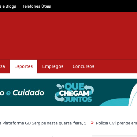
s e Blogs
Telefones Úteis
eza
Esportes
Empregos
Concursos
O Sergipe nesta quarta-feira, 5
Polícia Civil prende em flagrante sus