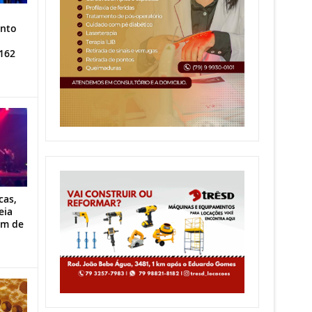
ento
162
cas,
eia
im de