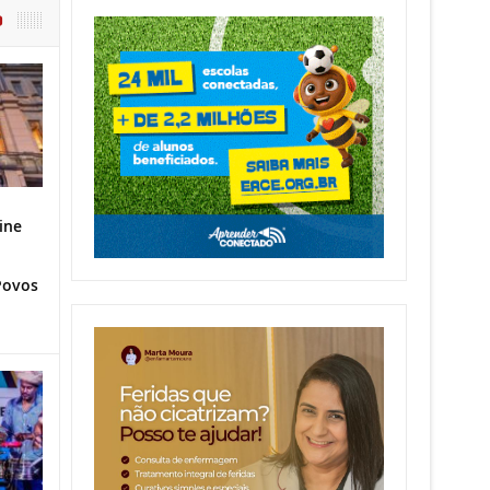
O
ine
Povos