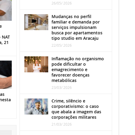
26/05/ 2026
Mudanças no perfil
familiar e demanda por
e
serviços impulsionam
busca por apartamentos
o NAT
tipo studio em Aracaju
a, 21
22/05/ 2026
Inflamação no organismo
pode dificultar o
emagrecimento e
favorecer doenças
metabólicas
23/03/ 2026
as
nesta
Crime, silêncio e
corporativismo: o caso
que abala a imagem das
corporações militares
21/03/ 2026