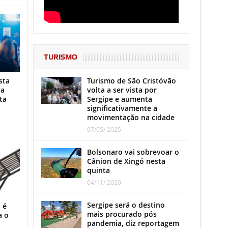
TURISMO
Turismo de São Cristóvão
sta
volta a ser vista por
ha
Sergipe e aumenta
ta
significativamente a
movimentação na cidade
07/05/ 2025
Bolsonaro vai sobrevoar o
Cânion de Xingó nesta
quinta
04/11/ 2020
Sergipe será o destino
 é
mais procurado pós
a o
pandemia, diz reportagem