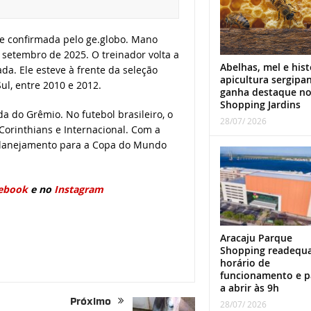
, e confirmada pelo ge.globo. Mano
setembro de 2025. O treinador volta a
Abelhas, mel e hist
. Ele esteve à frente da seleção
apicultura sergipa
ul, entre 2010 e 2012.
ganha destaque n
Shopping Jardins
 do Grêmio. No futebol brasileiro, o
28/07/ 2026
Corinthians e Internacional. Com a
planejamento para a Copa do Mundo
ebook
e no
Instagram
Aracaju Parque
Shopping readequ
horário de
funcionamento e p
a abrir às 9h
Próximo
28/07/ 2026