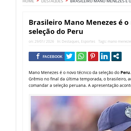
HOME
DESTAQUES
BRASILEIRO MANO MENEZES É O
Brasileiro Mano Menezes é o 
seleção do Peru
on:
29/01/ 2026
In:
Destaques
,
Esportes
Tags:
mano meneze
Mano Menezes é o novo técnico da seleção do
Peru
Grêmio no final da última temporada, o brasileiro, 
comandar a seleção peruana. A apresentação aconte