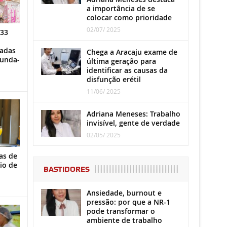
a importância de se
colocar como prioridade
02/07/ 2025
 33
iadas
Chega a Aracaju exame de
gunda-
última geração para
identificar as causas da
disfunção erétil
11/06/ 2025
Adriana Meneses: Trabalho
invisível, gente de verdade
02/05/ 2025
as de
io de
BASTIDORES
Ansiedade, burnout e
pressão: por que a NR-1
pode transformar o
ambiente de trabalho