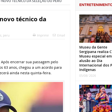
 NOVO TÉCNICO DA SELEÇÃO DO PERU
ENTRETENIMENT
novo técnico da
s
,
peru
Imprimir
Email
Museu da Gente
Sergipana realiza C
Museu especial em
alusão ao Dia
. Após encerrar sua passagem pelo
Internacional dos 
aos 63 anos, chegou a um acordo para
Indígenas
cerá ainda nesta quinta-feira.
05/08/ 2026