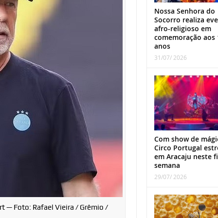
Nossa Senhora do
Socorro realiza ev
afro-religioso em
comemoração aos 
anos
31/07/ 2026
Com show de mági
Circo Portugal estr
em Aracaju neste f
semana
29/07/ 2026
t — Foto: Rafael Vieira / Grêmio /