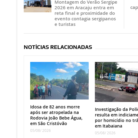
Montagem do Verão Sergipe
cap
2026 em Aracaju entra em
reta final e proximidade do
evento contagia sergipanos
e turistas
NOTÍCIAS RELACIONADAS
Idosa de 82 anos morre
Investigação da Políc
após ser atropelada na
resulta em indiciam
Rodovia João Bebe Água,
por homicídio no tr
em São Cristóvão
em Itabaiana
05/08/ 2026
05/08/ 2026