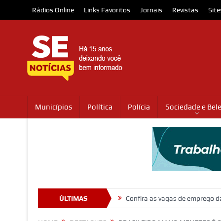
Rádios Online
Links Favoritos
Jornais
Revistas
Site
Municípios
Política
Polícia
Sociedade e Bel
 trânsito em Itabaiana
ÚLTIMAS
Confira as vagas de emprego da Plataforma G