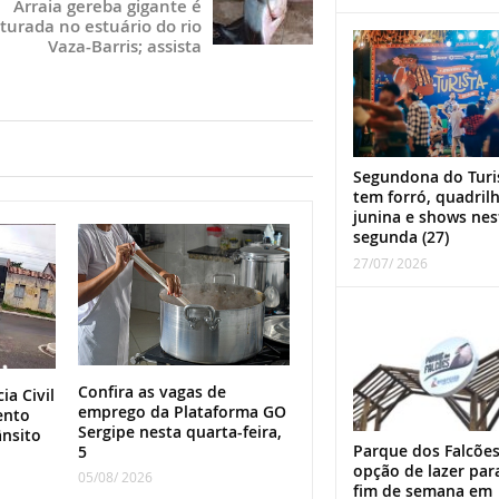
Arraia gereba gigante é
turada no estuário do rio
Vaza-Barris; assista
Segundona do Turi
tem forró, quadril
junina e shows nes
segunda (27)
27/07/ 2026
Confira as vagas de
ia Civil
emprego da Plataforma GO
ento
Sergipe nesta quarta-feira,
ânsito
Parque dos Falcões
5
opção de lazer par
05/08/ 2026
fim de semana em