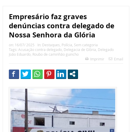
Empresário faz graves
denúncias contra delegado de
Nossa Senhora da Glória
on:
16/07/ 2025
In:
Destaques
,
Polícia
,
Sem categoria
Tags:
Acusação contra delegado
,
Delegacia de Glória
,
Delegado
João Eduardo
,
Roubo de caminhão guincho
Imprimir
Email