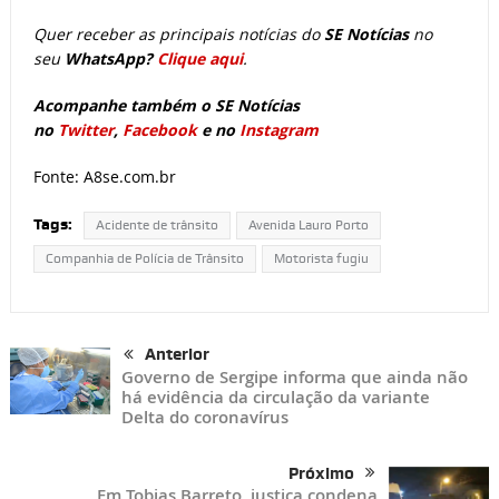
Quer receber as principais notícias do
SE Notícias
no
seu
WhatsApp?
Clique aqui
.
Acompanhe também o SE Notícias
no
Twitter
,
Facebook
e no
Instagram
Fonte: A8se.com.br
Tags:
Acidente de trânsito
Avenida Lauro Porto
Companhia de Polícia de Trânsito
Motorista fugiu
Anterior
Governo de Sergipe informa que ainda não
há evidência da circulação da variante
Delta do coronavírus
Próximo
Em Tobias Barreto, justiça condena