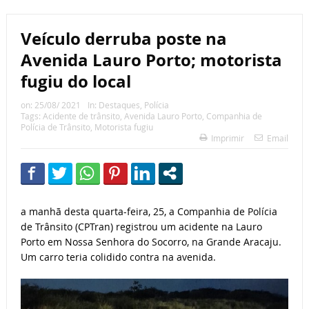
Veículo derruba poste na
Avenida Lauro Porto; motorista
fugiu do local
on:
25/08/ 2021
In:
Destaques
,
Polícia
Tags:
Acidente de trânsito
,
Avenida Lauro Porto
,
Companhia de
Polícia de Trânsito
,
Motorista fugiu
Imprimir
Email
a manhã desta quarta-feira, 25, a Companhia de Polícia
de Trânsito (CPTran) registrou um acidente na Lauro
Porto em Nossa Senhora do Socorro, na Grande Aracaju.
Um carro teria colidido contra na avenida.