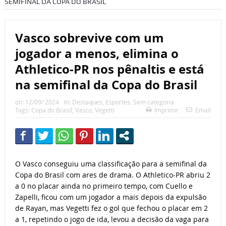
SEMIFINAL DA COPA DO BRASIL
Vasco sobrevive com um
jogador a menos, elimina o
Athletico-PR nos pênaltis e está
na semifinal da Copa do Brasil
on:
12/09/ 2024
In:
Destaques
,
Esportes
,
Sem categoria
Tags:
Copa do Brasil
,
Vasco
,
Vegetti
Imprimir
Email
O Vasco conseguiu uma classificação para a semifinal da
Copa do Brasil com ares de drama. O Athletico-PR abriu 2
a 0 no placar ainda no primeiro tempo, com Cuello e
Zapelli, ficou com um jogador a mais depois da expulsão
de Rayan, mas Vegetti fez o gol que fechou o placar em 2
a 1, repetindo o jogo de ida, levou a decisão da vaga para