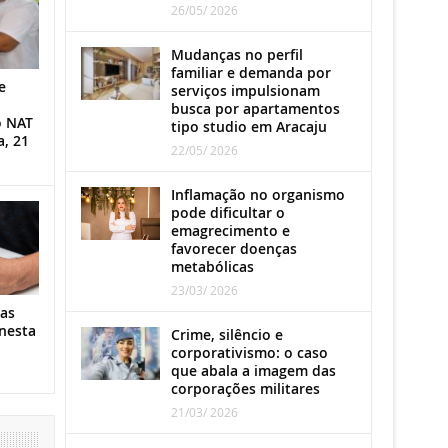
26/05/ 2026
Mudanças no perfil
familiar e demanda por
e
serviços impulsionam
busca por apartamentos
o NAT
tipo studio em Aracaju
a, 21
22/05/ 2026
Inflamação no organismo
pode dificultar o
emagrecimento e
favorecer doenças
metabólicas
23/03/ 2026
as
nesta
Crime, silêncio e
corporativismo: o caso
que abala a imagem das
corporações militares
21/03/ 2026