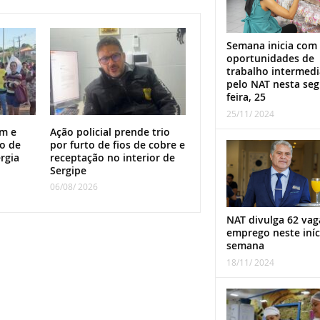
Semana inicia com
oportunidades de
trabalho intermed
pelo NAT nesta se
feira, 25
25/11/ 2024
m e
Ação policial prende trio
o de
por furto de fios de cobre e
rgia
receptação no interior de
Sergipe
06/08/ 2026
NAT divulga 62 vag
emprego neste iníc
semana
18/11/ 2024