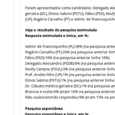
Foram apresentados como candidatos: Delegado Ale
geriatra (DC), Elinos Sabino (PSTU), Fábio (PSD), Niul
(UP), Rogério Carvalho (PT) e Valmir de Francisquinho
Veja o resultado da pesquisa estimulada
Resposta estimulada e única, em %:
Valmir de Francisquinho (PL):38% (na pesquisa anter
Rogério Carvalho (PT):20% (na pesquisa anterior tin
Fábio (PSD):16% (na pesquisa anterior tinha 16%)
Delegado Alessandro (PSDB):6% (na pesquisa anteri
Niully Campos (PSOL):3% (na pesquisa anterior tinh
Prof. Aroldo Félix (UP):1% (na pesquisa anterior tinh
Elinos Sabino (PSTU):1% (na pesquisa anterior tinha
Dr. Cláudio médico geriatra (DC):1% (na pesquisa an
Brancos e nulos:6% (eram 16% na pesquisa anterior
Não souberam/não respondeu:9% (eram 15% na pes
Pesquisa espontânea
Pesquisa espontânea e única, em %: