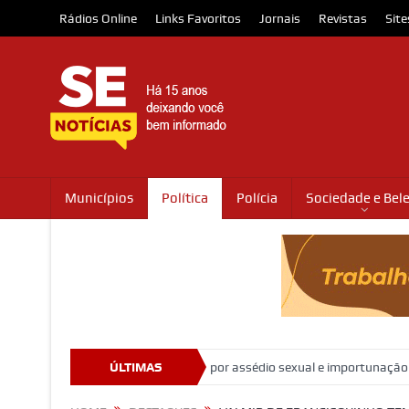
Rádios Online
Links Favoritos
Jornais
Revistas
Site
Municípios
Política
Polícia
Sociedade e Bel
a ministro Marco Buzzi por assédio sexual e importunação
ÚLTIMAS
Moradore