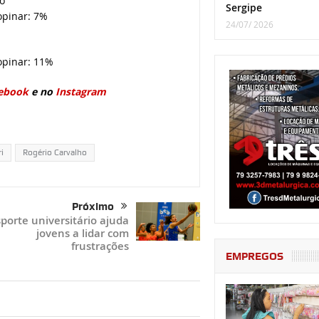
o
Sergipe
opinar: 7%
24/07/ 2026
opinar: 11%
ebook
e no
Instagram
i
Rogério Carvalho
Próximo
porte universitário ajuda
jovens a lidar com
frustrações
EMPREGOS