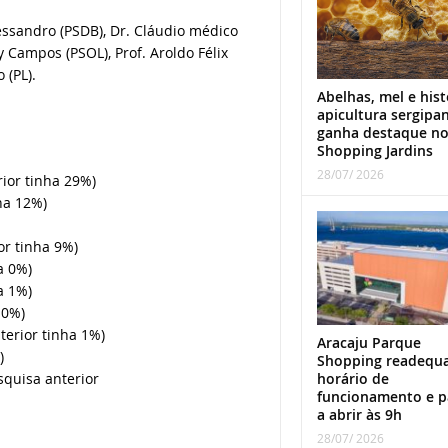
ssandro (PSDB), Dr. Cláudio médico
ly Campos (PSOL), Prof. Aroldo Félix
 (PL).
Abelhas, mel e hist
apicultura sergipa
ganha destaque n
Shopping Jardins
28/07/ 2026
ior tinha 29%)
ha 12%)
or tinha 9%)
a 0%)
a 1%)
 0%)
terior tinha 1%)
Aracaju Parque
)
Shopping readequ
horário de
quisa anterior
funcionamento e p
a abrir às 9h
28/07/ 2026