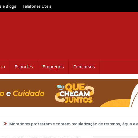
s e Blogs
Telefones Úteis
eza
Esportes
Empregos
Concursos
s protestam e cobram regularização de terrenos, água e energia em So