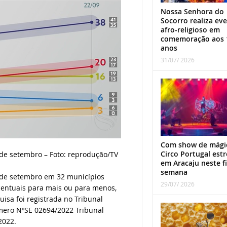
Nossa Senhora do
Socorro realiza ev
afro-religioso em
comemoração aos 
anos
31/07/ 2026
Com show de mági
Circo Portugal estr
 de setembro – Foto: reprodução/TV
em Aracaju neste f
semana
1 de setembro em 32 municípios
29/07/ 2026
centuais para mais ou para menos,
isa foi registrada no Tribunal
úmero NºSE 02694/2022 Tribunal
2022.