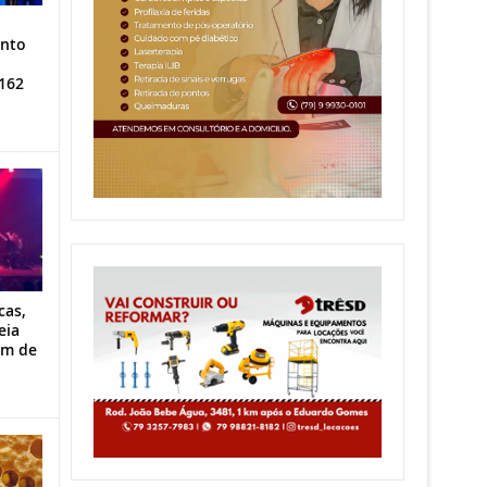
ento
162
cas,
eia
im de