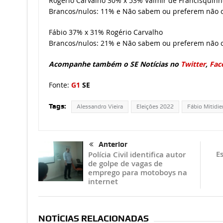
Rogério Carvalho 30% x 53% Valmir de Francisquinh
Brancos/nulos: 11% e Não sabem ou preferem não 
Fábio 37% x 31% Rogério Carvalho
Brancos/nulos: 21% e Não sabem ou preferem não 
Acompanhe também o SE Notícias no
Twitter
,
Fac
Fonte:
G1
SE
Tags:
Alessandro Vieira
Eleições 2022
Fábio Mitidier
Anterior
Es
Polícia Civil identifica autor
de golpe de vagas de
emprego para motoboys na
internet
NOTÍCIAS RELACIONADAS