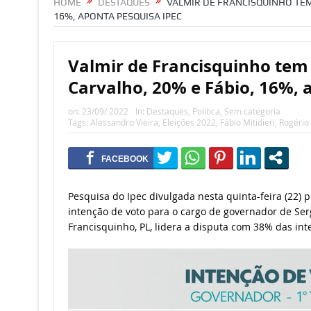
HOME
DESTAQUES
VALMIR DE FRANCISQUINHO TEM
16%, APONTA PESQUISA IPEC
Valmir de Francisquinho tem
Carvalho, 20% e Fábio, 16%, 
on:
23/09/ 2022
In:
Destaques
,
Política
,
Sem categoria
Tags:
Alessandro Vieira
,
Eleições 2022
,
Fábio Mitidieri
,
Rogério
Pesquisa do Ipec divulgada nesta quinta-feira (22) p
intenção de voto para o cargo de governador de Ser
Francisquinho, PL, lidera a disputa com 38% das int