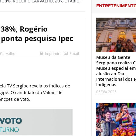
 38%, ROGÉRIO CARVALHO, 20% E FÁBIO,
ENTRETENIMENT
 38%, Rogério
aponta pesquisa Ipec
 Carvalho
Imprimir
Email
Museu da Gente
Sergipana realiza C
Museu especial em
alusão ao Dia
Internacional dos 
Indígenas
ela TV Sergipe revela os índices de
05/08/ 2026
gipe. O candidato do Valmir de
enções de voto.