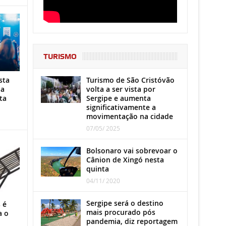
TURISMO
Turismo de São Cristóvão
sta
volta a ser vista por
ha
Sergipe e aumenta
ta
significativamente a
movimentação na cidade
07/05/ 2025
Bolsonaro vai sobrevoar o
Cânion de Xingó nesta
quinta
04/11/ 2020
Sergipe será o destino
 é
mais procurado pós
a o
pandemia, diz reportagem