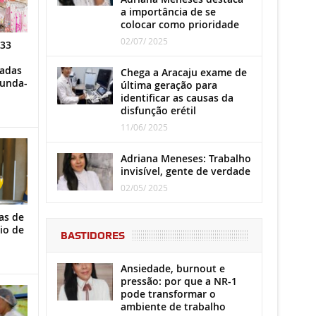
a importância de se
colocar como prioridade
02/07/ 2025
 33
iadas
Chega a Aracaju exame de
gunda-
última geração para
identificar as causas da
disfunção erétil
11/06/ 2025
Adriana Meneses: Trabalho
invisível, gente de verdade
02/05/ 2025
as de
io de
BASTIDORES
Ansiedade, burnout e
pressão: por que a NR-1
pode transformar o
ambiente de trabalho