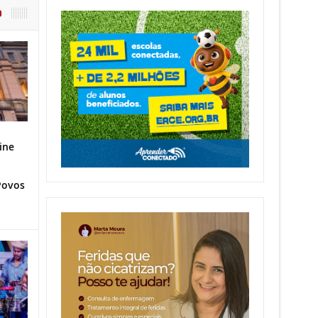
O
ine
Povos