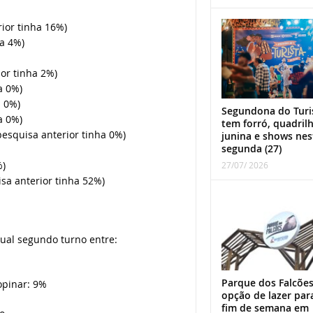
ior tinha 16%)
ha 4%)
or tinha 2%)
a 0%)
a 0%)
Segundona do Turi
a 0%)
tem forró, quadril
 pesquisa anterior tinha 0%)
junina e shows nes
segunda (27)
%)
27/07/ 2026
a anterior tinha 52%)
al segundo turno entre:
Parque dos Falcões
opinar: 9%
opção de lazer par
fim de semana em