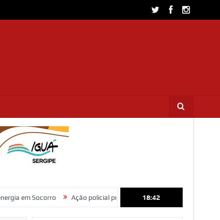
corro
Ação policial prende trio por furto de fios de cobre e receptaçã
18:42