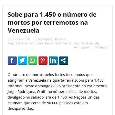
Sobe para 1.450 o número de
mortos por terremotos na
Venezuela
on:
29/06/ 2026
In:
Destaques
,
Nacional
Tags:
Caracas
,
La Guaira
,
Terremotos
,
Terremotos na Venezuela
Imprimir
Email
O número de mortos pelos fortes terremotos que
atingiram a Venezuela na quarta-feira subiu para 1.450,
informou neste domingo (28) o presidente do Parlamento,
Jorge Rodríguez. O último número oficial de mortos,
divulgado no sábado, era de 1.430. As Nações Unidas
estimam que cerca de 50.000 pessoas estejam
desaparecidas.