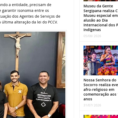
undo a entidade, precisam de
Museu da Gente
 garantir isonomia entre os
Sergipana realiza C
Museu especial em
ituação dos Agentes de Serviços de
alusão ao Dia
 última alteração da lei do PCCV.
Internacional dos 
Indígenas
05/08/ 2026
Nossa Senhora do
Socorro realiza ev
afro-religioso em
comemoração aos 
anos
31/07/ 2026