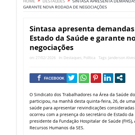
HOME
DESTAQUES
SINTASA APRESENTA DEMANDAS
GARANTE NOVA RODADA DE NEGOCIAÇÕES
Sintasa apresenta demandas 
Estado da Saúde e garante n
negociações
on:
27/02/ 2026
In:
Destaques
,
Política
Tags:
Janderson Alves
O Sindicato dos Trabalhadores na Área da Saúde do 
participou, na manhã desta quinta-feira, 26, de um
saúde para apresentar reivindicações consideradas p
ocorreu com a presença do secretário de Estado da 
presidente da Fundação Hospitalar de Saúde (FHS),
Recursos Humanos da SES.