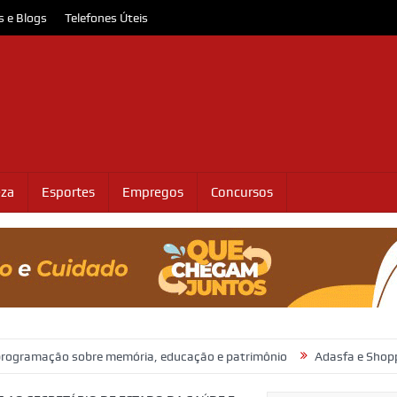
s e Blogs
Telefones Úteis
eza
Esportes
Empregos
Concursos
sobre memória, educação e patrimônio
Adasfa e Shopping Jardins 