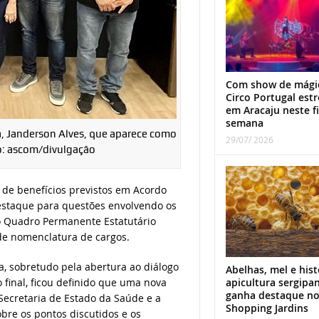
Com show de mági
Circo Portugal estr
em Aracaju neste f
semana
sa, Janderson Alves, que aparece como
29/07/ 2026
to: ascom/divulgação
 de benefícios previstos em Acordo
destaque para questões envolvendo os
do Quadro Permanente Estatutário
e nomenclatura de cargos.
va, sobretudo pela abertura ao diálogo
Abelhas, mel e hist
apicultura sergipa
o final, ficou definido que uma nova
ganha destaque n
Secretaria de Estado da Saúde e a
Shopping Jardins
obre os pontos discutidos e os