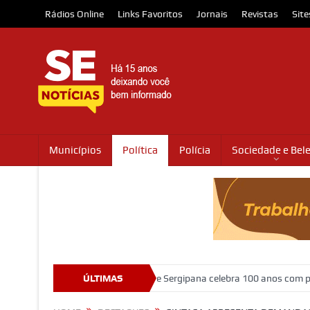
Rádios Online
Links Favoritos
Jornais
Revistas
Site
Municípios
Política
Polícia
Sociedade e Bel
abriga o Museu da Gente Sergipana celebra 100 anos com programação 
ÚLTIMAS