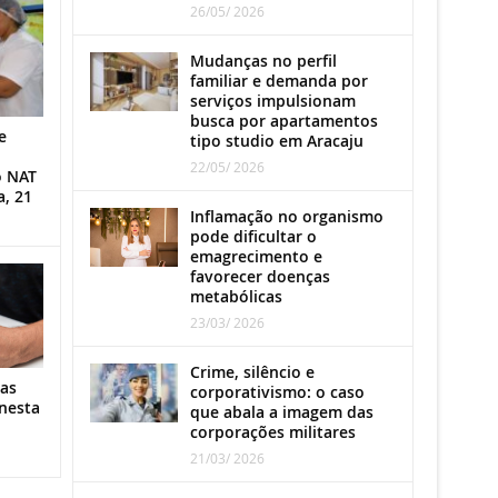
26/05/ 2026
Mudanças no perfil
familiar e demanda por
serviços impulsionam
busca por apartamentos
e
tipo studio em Aracaju
22/05/ 2026
o NAT
a, 21
Inflamação no organismo
pode dificultar o
emagrecimento e
favorecer doenças
metabólicas
23/03/ 2026
Crime, silêncio e
as
corporativismo: o caso
nesta
que abala a imagem das
corporações militares
21/03/ 2026