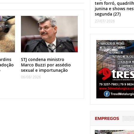
tem forró, quadril
junina e shows nes
segunda (27)
27/07/ 2026
ardins
STJ condena ministro
adoção
Marco Buzzi por assédio
o
sexual e importunação
06/08/ 2026
EMPREGOS