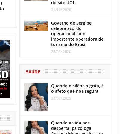
do site UOL
ha
ta
31/10/ 2020
Governo de Sergipe
celebra acordo
operacional com
importante operadora de
turismo do Brasil
28/09/ 2020
SAÚDE
Quando o silêncio grita, é
o afeto que nos segura
24/07/ 2025
Quando a vida nos
desperta: psicóloga
Adriana Meneses destaca