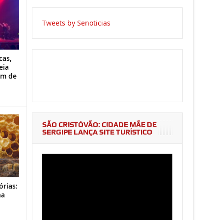
Tweets by Senoticias
cas,
eia
im de
SÃO CRISTÓVÃO: CIDADE MÃE DE
SERGIPE LANÇA SITE TURÍSTICO
órias:
na
o