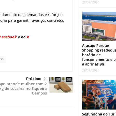
28/07/ 2026
andamento das demandas e reforçou
oria para garantir avanços concretos
Facebook
e no
X
Aracaju Parque
Shopping readequ
horário de
funcionamento e p
asa
a abrir às 9h
28/07/ 2026
Próximo
pe prende mulher com 2
kg de cocaína no Siqueira
Campos
Segundona do Turi