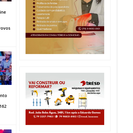
ine
Povos
ento
162