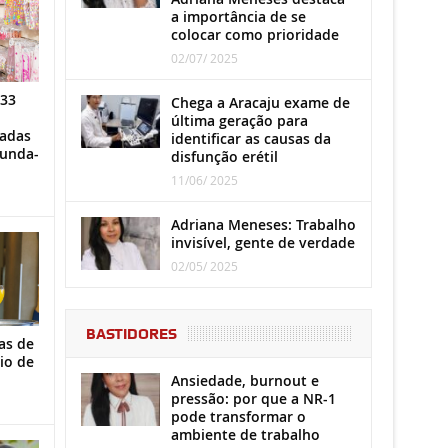
a importância de se
colocar como prioridade
02/07/ 2025
 33
Chega a Aracaju exame de
última geração para
iadas
identificar as causas da
gunda-
disfunção erétil
11/06/ 2025
Adriana Meneses: Trabalho
invisível, gente de verdade
02/05/ 2025
BASTIDORES
as de
io de
Ansiedade, burnout e
pressão: por que a NR-1
pode transformar o
ambiente de trabalho