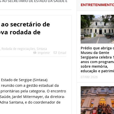
 AO SECRETÁRIO DE ESTADO DA SAÚDE E
ENTRETENIMENT
ao secretário de
ova rodada de
Prédio que abriga 
,
Rodada de negociações
,
Sintasa
Museu da Gente
Imprimir
Email
Sergipana celebra 
anos com program
sobre memória,
educação e patrim
07/08/ 2026
Estado de Sergipe (Sintasa)
a reunião com a gestão estadual da
rioritárias pela categoria. O encontro
Saúde, Jardel Mitermayer, da diretora-
 Adna Santana, e do coordenador de