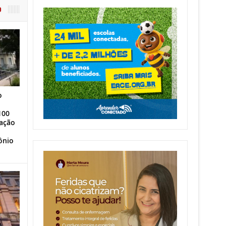
O
o
100
ação
ônio