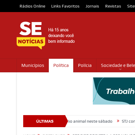
Rádios Online
Links Favoritos
Jornais
Revistas
Site
Municípios
Política
Polícia
Sociedade e Bel
romovem ação de adoção animal neste sábado
ÚLTIMAS
STJ condena ministro