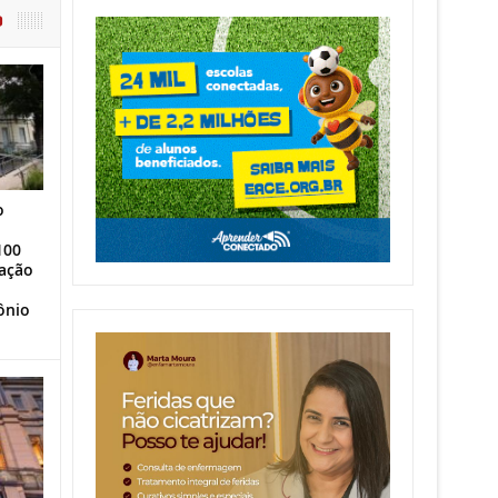
O
o
100
ação
ônio