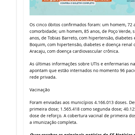
Os cinco óbitos confirmados foram: um homem, 72 a
comorbidade; um homem, 85 anos, de Poço Verde, 
anos, de Tobias Barreto, com hipertensão, diabete
Boquim, com hipertensão, diabetes e doença renal 
Aracaju, com doença cardiovascular crônica.
As últimas informações sobre UTIs e enfermarias n
apontam que estão internados no momento 96 pacien
rede privada.
Vacinação
Foram enviadas aos municípios 4.166.013 doses. De
primeira dose; 1.565.418 como segunda dose; 40.1
dose de reforço. A cobertura vacinal de primeira d
a imunização completa.
Quer receber as principais notícias do
SE Notícias