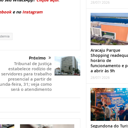
28/07/ 2026
ebook
e no
Instagram
demia
Aracaju Parque
Shopping readequ
Próximo
horário de
Tribunal de Justiça
funcionamento e p
estabelece rodízio de
a abrir às 9h
servidores para trabalho
28/07/ 2026
presencial a partir de
unda-feira, 31; veja como
será o atendimento
Segundona do Turi