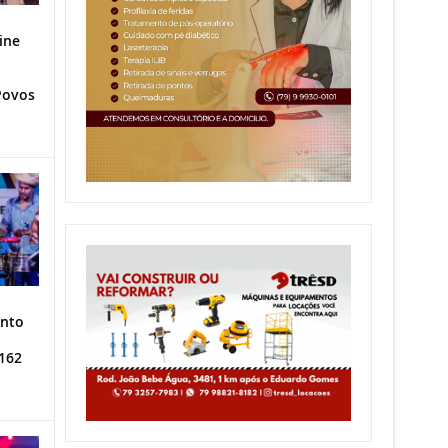
ine
Povos
ento
162