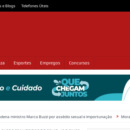
s e Blogs
Telefones Úteis
eza
Esportes
Empregos
Concursos
 Marco Buzzi por assédio sexual e importunação
Moradores protesta