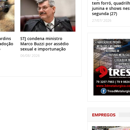
tem forró, quadril
junina e shows nes
segunda (27)
27/07/ 2026
ardins
STJ condena ministro
adoção
Marco Buzzi por assédio
o
sexual e importunação
06/08/ 2026
EMPREGOS