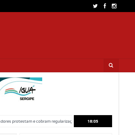
m e cobram regularização de terrenos, água e energia em Socorro
18:05