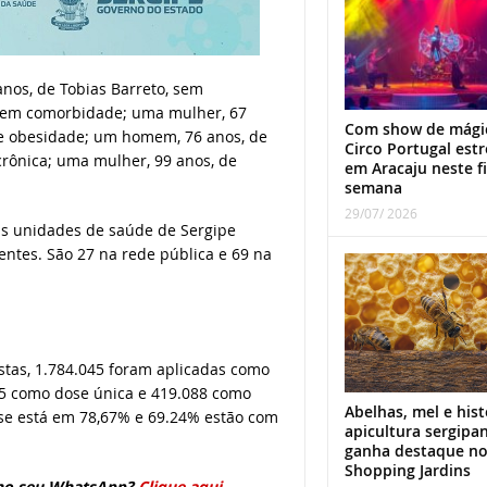
nos, de Tobias Barreto, sem
sem comorbidade; uma mulher, 67
Com show de mági
s e obesidade; um homem, 76 anos, de
Circo Portugal estr
crônica; uma mulher, 99 anos, de
em Aracaju neste f
semana
29/07/ 2026
as unidades de saúde de Sergipe
tes. São 27 na rede pública e 69 na
stas, 1.784.045 foram aplicadas como
25 como dose única e 419.088 como
Abelhas, mel e hist
ose está em 78,67% e 69.24% estão com
apicultura sergipa
ganha destaque n
Shopping Jardins
no seu
WhatsApp?
Clique aqui
.