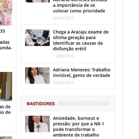
a importância de se
colocar como prioridade
02/07/ 2025
 33
Chega a Aracaju exame de
última geração para
iadas
identificar as causas da
gunda-
disfunção erétil
11/06/ 2025
Adriana Meneses: Trabalho
invisível, gente de verdade
02/05/ 2025
BASTIDORES
as de
io de
Ansiedade, burnout e
pressão: por que a NR-1
pode transformar o
ambiente de trabalho