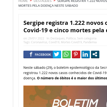
HOME
DESTAQUES
SERGIPE REGISTRA 1.222 NOVOS
MORTES PELA DOENÇA NESTE SÁBADO
Sergipe registra 1.222 novos
Covid-19 e cinco mortes pela
on:
29/01/ 2022
In:
Destaques
,
Política
,
Sem categoria
Tags:
Coronavírus
,
Covid19
,
Mortes Covid19
,
Pandemia
Neste sábado (29), o boletim epidemiológico da Secr
registrou 1.222 novos casos conhecidos de Covid-19
doença.
O número de óbitos é o maior dos últimos