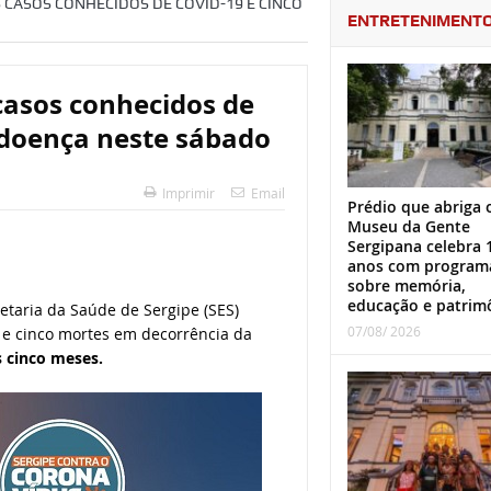
 CASOS CONHECIDOS DE COVID-19 E CINCO
ENTRETENIMENT
 casos conhecidos de
 doença neste sábado
Imprimir
Email
Prédio que abriga 
Museu da Gente
Sergipana celebra 
anos com program
sobre memória,
educação e patrim
etaria da Saúde de Sergipe (SES)
07/08/ 2026
 e cinco mortes em decorrência da
 cinco meses.