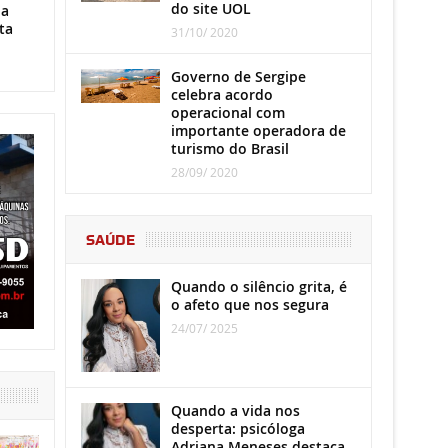
do site UOL
ha
ta
31/10/ 2020
Governo de Sergipe
celebra acordo
operacional com
importante operadora de
turismo do Brasil
28/09/ 2020
SAÚDE
Quando o silêncio grita, é
o afeto que nos segura
24/07/ 2025
Quando a vida nos
desperta: psicóloga
Adriana Meneses destaca