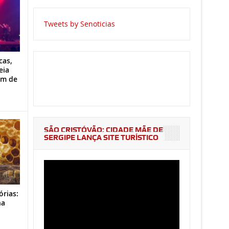
Tweets by Senoticias
cas,
eia
im de
SÃO CRISTÓVÃO: CIDADE MÃE DE
SERGIPE LANÇA SITE TURÍSTICO
órias:
na
o