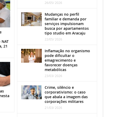
26/05/ 2026
Mudanças no perfil
familiar e demanda por
serviços impulsionam
busca por apartamentos
e
tipo studio em Aracaju
22/05/ 2026
o NAT
a, 21
Inflamação no organismo
pode dificultar o
emagrecimento e
favorecer doenças
metabólicas
23/03/ 2026
Crime, silêncio e
as
corporativismo: o caso
nesta
que abala a imagem das
corporações militares
21/03/ 2026