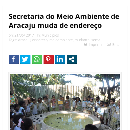
Secretaria do Meio Ambiente de
Aracaju muda de endereço
on:
21/06/ 2017
In:
Municípios
Tags:
Aracaju
,
endereço
,
meioambiente
,
mudança
,
sema
Imprimir
Email