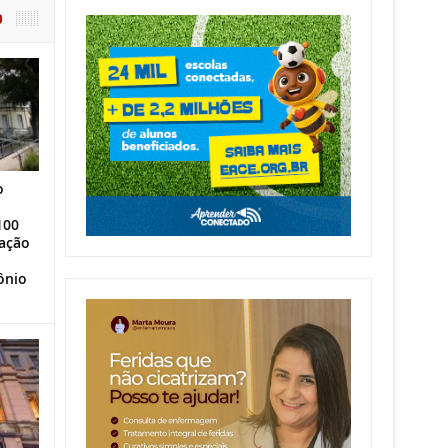
O
o
100
ação
ônio