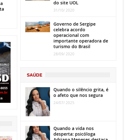
do site UOL
ha
ta
31/10/ 2020
Governo de Sergipe
celebra acordo
operacional com
importante operadora de
turismo do Brasil
28/09/ 2020
SAÚDE
Quando o silêncio grita, é
o afeto que nos segura
24/07/ 2025
Quando a vida nos
desperta: psicóloga
Adriana Meneses destaca