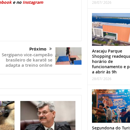
ebook
e no
Instagram
28/07/ 2026
Próximo
Aracaju Parque
Sergipano vice-campeão
Shopping readequ
brasileiro de karatê se
horário de
adapta a treino online
funcionamento e p
a abrir às 9h
28/07/ 2026
Segundona do Turi