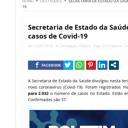
HOME
DESTAQUES
SECRETARIA DE ESTADO DA SAÚ
19
Secretaria de Estado da Saúd
casos de Covid-19
on:
12/05/ 2020
In:
Destaques
,
Política
Tags:
Coronavírus
,
Co
A Secretaria de Estado da Saúde divulgou nesta terç
novo coronavírus (Covid-19). Foram registrados 
para 2.032
o número de casos no Estado. Estão em
Confirmados são 37.