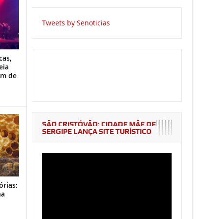
Tweets by Senoticias
cas,
eia
im de
SÃO CRISTÓVÃO: CIDADE MÃE DE
SERGIPE LANÇA SITE TURÍSTICO
órias:
na
o