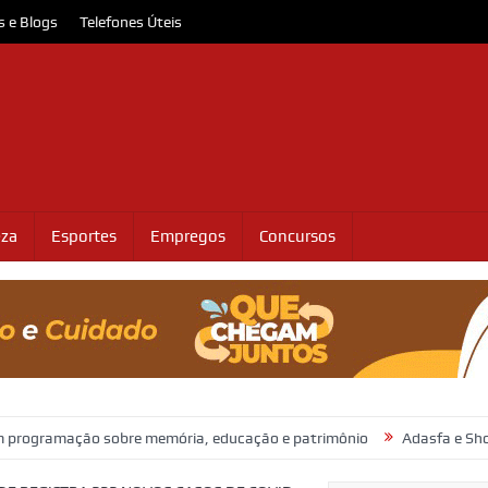
s e Blogs
Telefones Úteis
eza
Esportes
Empregos
Concursos
 sobre memória, educação e patrimônio
Adasfa e Shopping Jardins