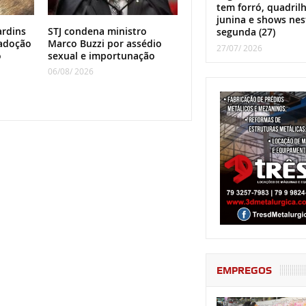
tem forró, quadril
junina e shows nes
ardins
STJ condena ministro
segunda (27)
adoção
Marco Buzzi por assédio
27/07/ 2026
o
sexual e importunação
06/08/ 2026
EMPREGOS