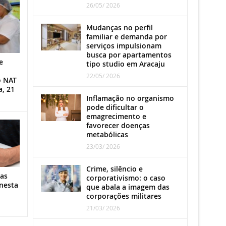
26/05/ 2026
Mudanças no perfil
familiar e demanda por
serviços impulsionam
busca por apartamentos
e
tipo studio em Aracaju
22/05/ 2026
o NAT
a, 21
Inflamação no organismo
pode dificultar o
emagrecimento e
favorecer doenças
metabólicas
23/03/ 2026
Crime, silêncio e
as
corporativismo: o caso
nesta
que abala a imagem das
corporações militares
21/03/ 2026