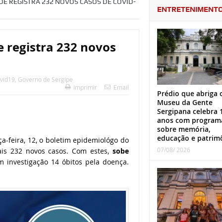
DE REGISTRA 232 NOVOS CASOS DE COVID-
ENTRETENIMENT
e registra 232 novos
vid19
,
Governo de Sergipe
Imprimir
Email
Prédio que abriga 
Museu da Gente
Sergipana celebra 
anos com program
sobre memória,
educação e patrim
a-feira, 12, o boletim epidemiológo do
07/08/ 2026
mais 232 novos casos. Com estes,
sobe
 investigação 14 óbitos pela doença.