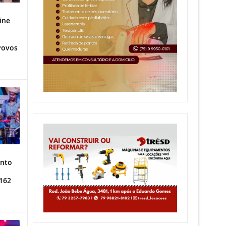
ine
Povos
ento
162