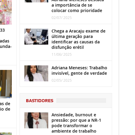
a importância de se
colocar como prioridade
02/07/ 2025
 33
Chega a Aracaju exame de
última geração para
iadas
identificar as causas da
gunda-
disfunção erétil
11/06/ 2025
Adriana Meneses: Trabalho
invisível, gente de verdade
02/05/ 2025
BASTIDORES
as de
io de
Ansiedade, burnout e
pressão: por que a NR-1
pode transformar o
ambiente de trabalho