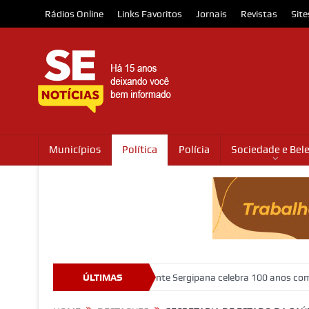
Rádios Online
Links Favoritos
Jornais
Revistas
Site
Municípios
Política
Polícia
Sociedade e Bel
 abriga o Museu da Gente Sergipana celebra 100 anos com programação
ÚLTIMAS