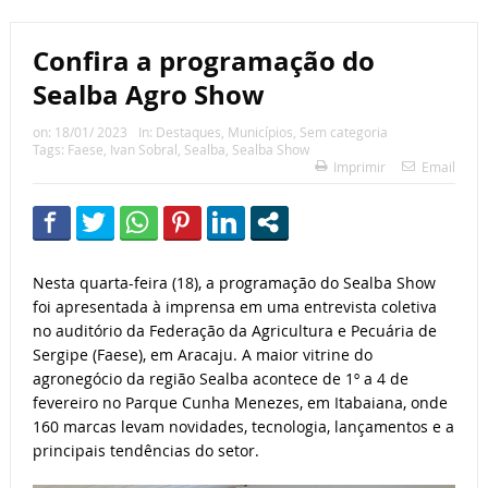
Confira a programação do
Sealba Agro Show
on:
18/01/ 2023
In:
Destaques
,
Municípios
,
Sem categoria
Tags:
Faese
,
Ivan Sobral
,
Sealba
,
Sealba Show
Imprimir
Email
Nesta quarta-feira (18), a programação do Sealba Show
foi apresentada à imprensa em uma entrevista coletiva
no auditório da Federação da Agricultura e Pecuária de
Sergipe (Faese), em Aracaju. A maior vitrine do
agronegócio da região Sealba acontece de 1º a 4 de
fevereiro no Parque Cunha Menezes, em Itabaiana, onde
160 marcas levam novidades, tecnologia, lançamentos e a
principais tendências do setor.