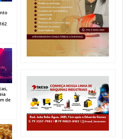
ento
162
cas,
eia
im de