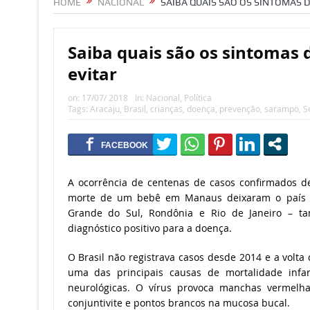
HOME
NACIONAL
SAIBA QUAIS SÃO OS SINTOMAS 
Saiba quais são os sintomas
evitar
on:
17/07/ 2018
In:
Nacional
,
Política
Tags:
Aracaju
,
Brasil
,
crianças
,
doença
,
prevenção
,
sarampo
,
S
A ocorrência de centenas de casos confirmados
morte de um bebê em Manaus deixaram o país em
Grande do Sul, Rondônia e Rio de Janeiro – t
diagnóstico positivo para a doença.
O Brasil não registrava casos desde 2014 e a volt
uma das principais causas de mortalidade infa
neurológicas. O vírus provoca manchas vermelhas 
conjuntivite e pontos brancos na mucosa bucal.