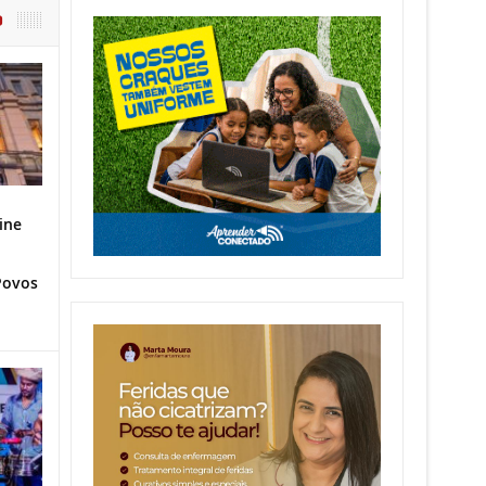
O
ine
Povos