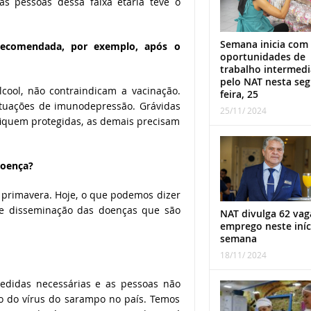
s pessoas dessa faixa etária teve o
Semana inicia com
recomendada, por exemplo, após o
oportunidades de
trabalho intermed
pelo NAT nesta se
ool, não contraindicam a vacinação.
feira, 25
ituações de imunodepressão. Grávidas
25/11/ 2024
fiquem protegidas, as demais precisam
doença?
 primavera. Hoje, o que podemos dizer
e disseminação das doenças que são
NAT divulga 62 vag
emprego neste iníc
semana
18/11/ 2024
edidas necessárias e as pessoas não
ão do vírus do sarampo no país. Temos