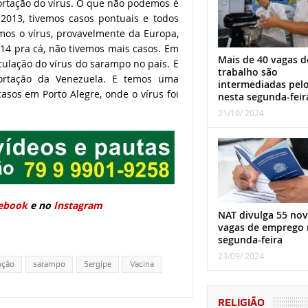
ortação do vírus. O que não podemos é
 2013, tivemos casos pontuais e todos
mos o vírus, provavelmente da Europa,
14 pra cá, não tivemos mais casos. Em
Mais de 40 vagas d
culação do vírus do sarampo no país. E
trabalho são
ortação da Venezuela. E temos uma
intermediadas pel
sos em Porto Alegre, onde o vírus foi
nesta segunda-feir
21/10/ 2024
ebook
e no
Instagram
NAT divulga 55 nov
vagas de emprego 
segunda-feira
23/09/ 2024
nção
sarampo
Sergipe
Vacina
RELIGIÃO