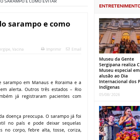
DO SARAMPO E COMO EVITAR
ENTRETENIMENT
 do sarampo e como
ergipe
,
Vacina
Imprimir
Email
Museu da Gente
Sergipana realiza C
Museu especial em
alusão ao Dia
Internacional dos 
 de sarampo em Manaus e Roraima e a
Indígenas
 alerta. Outros três estados – Rio
05/08/ 2026
ambém já registraram pacientes com
a da doença preocupa. O sarampo já foi
ntil no país e pode deixar sequelas
no corpo, febre alta, tosse, coriza,