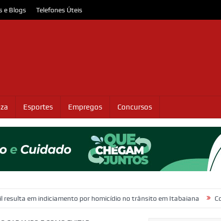
s e Blogs
Telefones Úteis
eza
Esportes
Empregos
Concursos
 indiciamento por homicídio no trânsito em Itabaiana
Confira as vaga