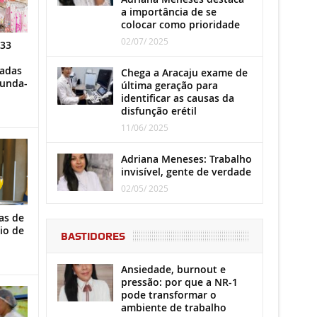
a importância de se
colocar como prioridade
02/07/ 2025
 33
iadas
Chega a Aracaju exame de
gunda-
última geração para
identificar as causas da
disfunção erétil
11/06/ 2025
Adriana Meneses: Trabalho
invisível, gente de verdade
02/05/ 2025
as de
io de
BASTIDORES
Ansiedade, burnout e
pressão: por que a NR-1
pode transformar o
ambiente de trabalho