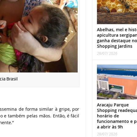
Abelhas, mel e hist
apicultura sergipa
ganha destaque n
Shopping Jardins
28/07/ 2026
a Brasil
Aracaju Parque
issemina de forma similar à gripe, por
Shopping readequ
horário de
ijo e também pelas mãos. Então, é fácil
funcionamento e p
mente.”
a abrir às 9h
28/07/ 2026