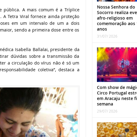
Nossa Senhora do
e pública. A mais comum é a Tríplice
Socorro realiza ev
. A Tetra Viral fornece ainda proteção
afro-religioso em
 doses em um intervalo de um a dois
comemoração aos 
anos
 maior, sendo a primeira dose entre os
31/07/ 2026
dica Isabella Ballalai, presidente da
 tirar dúvidas sobre a transmissão da
ter a circulação do vírus não é só um
esponsabilidade coletiva”, destaca a
Com show de mági
Circo Portugal estr
em Aracaju neste f
semana
29/07/ 2026