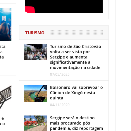
TURISMO
Turismo de São Cristóvão
sta
volta a ser vista por
ha
Sergipe e aumenta
ta
significativamente a
movimentação na cidade
07/05/ 2025
Bolsonaro vai sobrevoar o
Cânion de Xingó nesta
quinta
04/11/ 2020
Sergipe será o destino
 é
mais procurado pós
a o
pandemia, diz reportagem