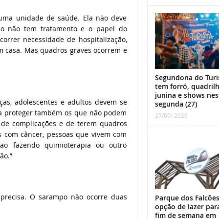
 uma unidade de saúde. Ela não deve
po não tem tratamento e o papel do
orrer necessidade de hospitalização,
 em casa. Mas quadros graves ocorrem e
Segundona do Turi
tem forró, quadril
junina e shows nes
nças, adolescentes e adultos devem se
segunda (27)
ra proteger também os que não podem
27/07/ 2026
o de complicações e de terem quadros
s com câncer, pessoas que vivem com
ão fazendo quimioterapia ou outro
ão.”
precisa. O sarampo não ocorre duas
Parque dos Falcões
opção de lazer par
fim de semana em