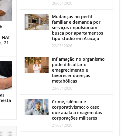
26/05/ 2026
Mudanças no perfil
familiar e demanda por
e
serviços impulsionam
busca por apartamentos
o NAT
tipo studio em Aracaju
a, 21
22/05/ 2026
Inflamação no organismo
pode dificultar o
emagrecimento e
favorecer doenças
metabólicas
23/03/ 2026
as
nesta
Crime, silêncio e
corporativismo: o caso
que abala a imagem das
corporações militares
21/03/ 2026