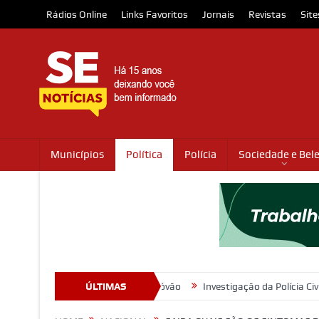
Rádios Online
Links Favoritos
Jornais
Revistas
Site
Municípios
Política
Polícia
Sociedade e Bel
ebe Água, em São Cristóvão
ÚLTIMAS
Investigação da Polícia Civil resulta em