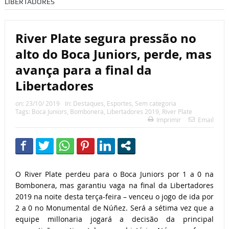
LIBERTADORES
River Plate segura pressão no
alto do Boca Juniors, perde, mas
avança para a final da
Libertadores
on:
23/10/ 2019
In:
Destaques
,
Esportes
,
Sem categoria
Tags:
Boca Juniors
,
Bombonera
,
Libertadores 2019
,
River Plate
Imprimir
Email
O River Plate perdeu para o Boca Juniors por 1 a 0 na
Bombonera, mas garantiu vaga na final da Libertadores
2019 na noite desta terça-feira – venceu o jogo de ida por
2 a 0 no Monumental de Núñez. Será a sétima vez que a
equipe millonaria jogará a decisão da principal