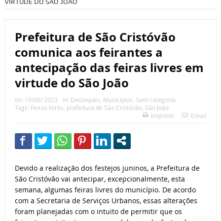
VIRTUDE DO SÃO JOÃO
Prefeitura de São Cristóvão
comunica aos feirantes a
antecipação das feiras livres em
virtude do São João
on:
19/06/ 2023
In:
Destaques
,
Municípios
,
Sem categoria
Tags:
Feiras livres
,
prefeitura de São Cristóvão
,
São João
Imprimir
Email
Devido a realização dos festejos juninos, a Prefeitura de
São Cristóvão vai antecipar, excepcionalmente, esta
semana, algumas feiras livres do município. De acordo
com a Secretaria de Serviços Urbanos, essas alterações
foram planejadas com o intuito de permitir que os