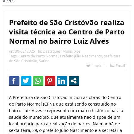
ALVES
Prefeito de São Cristóvão realiza
visita técnica ao Centro de Parto
Normal no bairro Luiz Alves
on:
30/08/ 2025
In:
Destaques
,
Municípios
Tags:
Centro de Parto Normal
,
Prefeito Júlio Nascimento
,
prefeitura
de São Cristóvão
,
Saúde
Imprimir
Email
A Prefeitura de São Cristóvão iniciou as obras do Centro
de Parto Normal (CPN), que está sendo construído no
bairro Luiz Alves e representa um marco histórico para a
saúde do município, que atualmente não dispõe de um
local próprio para a realização de partos. Na manhã de
sexta-feira, 29, o prefeito Júlio Nascimento e a secretária