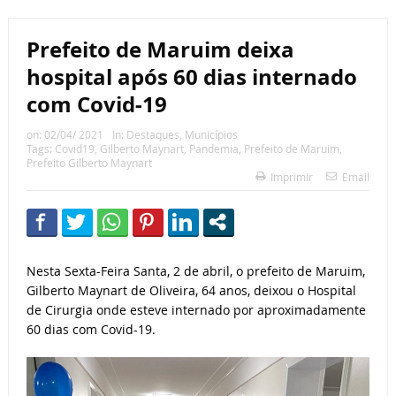
Prefeito de Maruim deixa
hospital após 60 dias internado
com Covid-19
on:
02/04/ 2021
In:
Destaques
,
Municípios
Tags:
Covid19
,
Gilberto Maynart
,
Pandemia
,
Prefeito de Maruim
,
Prefeito Gilberto Maynart
Imprimir
Email
Nesta Sexta-Feira Santa, 2 de abril, o prefeito de Maruim,
Gilberto Maynart de Oliveira, 64 anos, deixou o Hospital
de Cirurgia onde esteve internado por aproximadamente
60 dias com Covid-19.