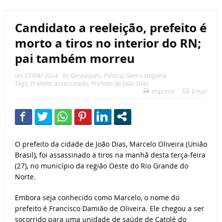
Candidato a reeleição, prefeito é
morto a tiros no interior do RN;
pai também morreu
on:
27/08/ 2024
In:
Destaques
,
Política
,
Sem categoria
Tags:
Prefeito assassinado
,
Prefeito de João Dias
Imprimir
Email
O prefeito da cidade de João Dias, Marcelo Oliveira (União
Brasil), foi assassinado a tiros na manhã desta terça-feira
(27), no município da região Oeste do Rio Grande do
Norte.
Embora seja conhecido como Marcelo, o nome do
prefeito é Francisco Damião de Oliveira. Ele chegou a ser
socorrido para uma unidade de saúde de Catolé do