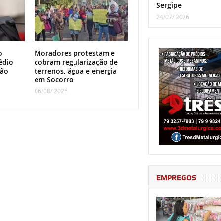
Sergipe
24/07/ 2026
o
Moradores protestam e
édio
cobram regularização de
ção
terrenos, água e energia
em Socorro
06/08/ 2026
EMPREGOS