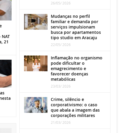
26/05/ 2026
Mudanças no perfil
familiar e demanda por
e
serviços impulsionam
busca por apartamentos
o NAT
tipo studio em Aracaju
a, 21
22/05/ 2026
Inflamação no organismo
pode dificultar o
emagrecimento e
favorecer doenças
metabólicas
23/03/ 2026
as
nesta
Crime, silêncio e
corporativismo: o caso
que abala a imagem das
corporações militares
21/03/ 2026