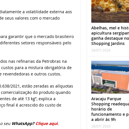
atamente a volatilidade externa aos
 de seus valores com o mercado
Abelhas, mel e hist
apicultura sergipa
para garantir que o mercado brasileiro
ganha destaque n
diferentes setores responsáveis pelo
Shopping Jardins
28/07/ 2026
dos nas refinarias da Petrobras na
 custos para a mistura obrigatória de
e revendedoras e outros custos.
.638/2021, estão zeradas as alíquotas
 a comercialização do produto quando
Aracaju Parque
ntes de até 13 kg”, explica a
Shopping readequ
ço final é acrescido do custo de
horário de
funcionamento e p
a abrir às 9h
o seu
WhatsApp?
Clique aqui
.
28/07/ 2026