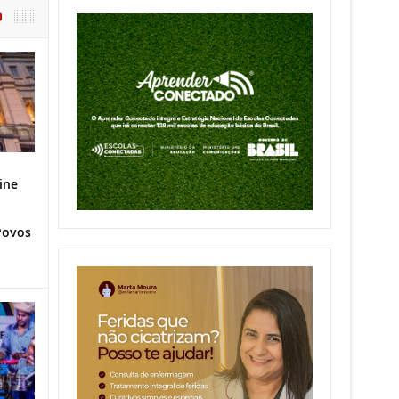
O
ine
Povos