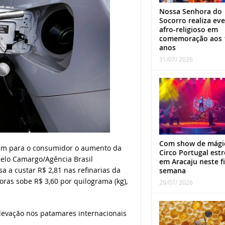
Nossa Senhora do
Socorro realiza ev
afro-religioso em
comemoração aos 
anos
31/07/ 2026
Com show de mági
sam para o consumidor o aumento da
Circo Portugal estr
rcelo Camargo/Agência Brasil
em Aracaju neste f
sa a custar R$ 2,81 nas refinarias da
semana
oras sobe R$ 3,60 por quilograma (kg),
29/07/ 2026
levação nos patamares internacionais