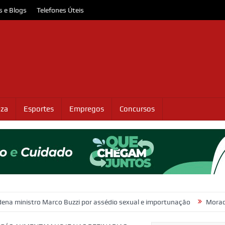
s e Blogs
Telefones Úteis
eza
Esportes
Empregos
Concursos
Marco Buzzi por assédio sexual e importunação
Moradores protestam