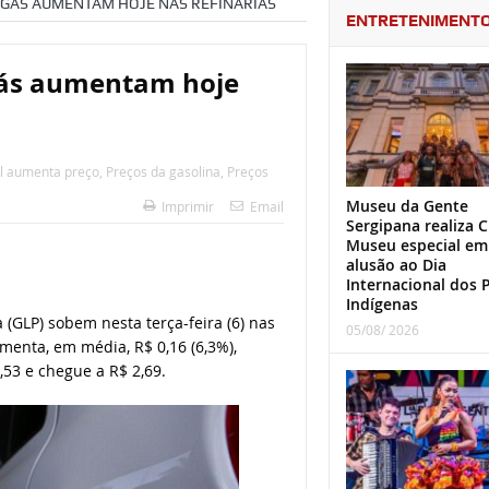
E GÁS AUMENTAM HOJE NAS REFINARIAS
ENTRETENIMENT
 gás aumentam hoje
l aumenta preço
,
Preços da gasolina
,
Preços
Museu da Gente
Imprimir
Email
Sergipana realiza C
Museu especial em
alusão ao Dia
Internacional dos 
Indígenas
 (GLP) sobem nesta terça-feira (6) nas
05/08/ 2026
umenta, em média, R$ 0,16 (6,3%),
,53 e chegue a R$ 2,69.