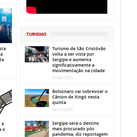
TURISMO
Turismo de São Cristóvão
sta
volta a ser vista por
ha
Sergipe e aumenta
ta
significativamente a
movimentação na cidade
07/05/ 2025
Bolsonaro vai sobrevoar o
Cânion de Xingó nesta
quinta
04/11/ 2020
Sergipe será o destino
 é
mais procurado pós
a o
pandemia, diz reportagem