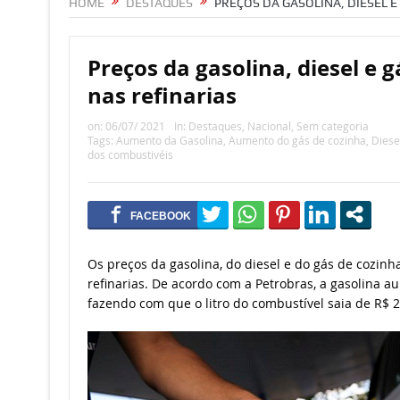
HOME
DESTAQUES
PREÇOS DA GASOLINA, DIESEL 
Preços da gasolina, diesel e
nas refinarias
on:
06/07/ 2021
In:
Destaques
,
Nacional
,
Sem categoria
Tags:
Aumento da Gasolina
,
Aumento do gás de cozinha
,
Diese
dos combustivéis
Os preços da gasolina, do diesel e do gás de cozinha
refinarias. De acordo com a Petrobras, a gasolina a
fazendo com que o litro do combustível saia de R$ 2