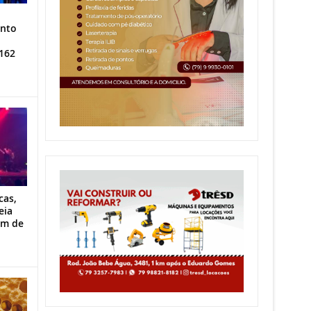
ento
162
cas,
eia
im de