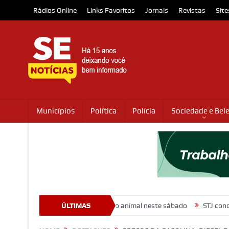
Rádios Online
Links Favoritos
Jornais
Revistas
Site
Municípios
Política
Polícia
Sociedade e Bel
omovem ação de adoção animal neste sábado
ÚLTIMAS
STJ condena ministro 