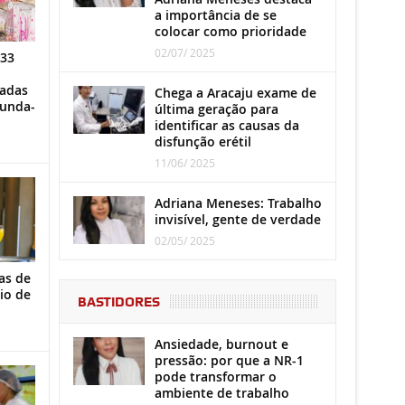
a importância de se
colocar como prioridade
02/07/ 2025
 33
iadas
Chega a Aracaju exame de
gunda-
última geração para
identificar as causas da
disfunção erétil
11/06/ 2025
Adriana Meneses: Trabalho
invisível, gente de verdade
02/05/ 2025
as de
io de
BASTIDORES
Ansiedade, burnout e
pressão: por que a NR-1
pode transformar o
ambiente de trabalho