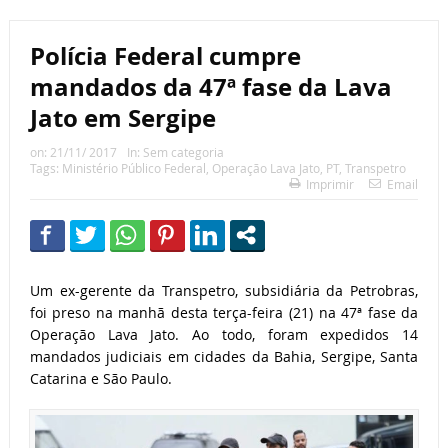
Polícia Federal cumpre
mandados da 47ª fase da Lava
Jato em Sergipe
on:
21/11/ 2017
In:
Sem categoria
Tags:
Ministério Público Federal
,
Operação Lava Jato
,
PT
,
Transpetro
Imprimir
Email
Um ex-gerente da Transpetro, subsidiária da Petrobras,
foi preso na manhã desta terça-feira (21) na 47ª fase da
Operação Lava Jato. Ao todo, foram expedidos 14
mandados judiciais em cidades da Bahia, Sergipe, Santa
Catarina e São Paulo.