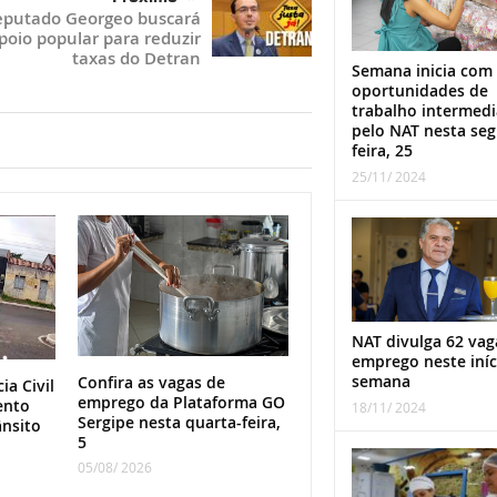
putado Georgeo buscará
poio popular para reduzir
taxas do Detran
Semana inicia com
oportunidades de
trabalho intermed
pelo NAT nesta se
feira, 25
25/11/ 2024
NAT divulga 62 vag
emprego neste iníc
semana
Confira as vagas de
ia Civil
emprego da Plataforma GO
ento
18/11/ 2024
Sergipe nesta quarta-feira,
ânsito
5
05/08/ 2026