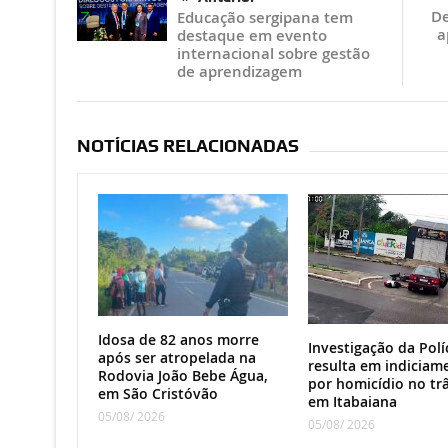
De
Educação sergipana tem
a
destaque em evento
internacional sobre gestão
de aprendizagem
NOTÍCIAS RELACIONADAS
Idosa de 82 anos morre
Investigação da Políc
após ser atropelada na
resulta em indiciam
Rodovia João Bebe Água,
por homicídio no tr
em São Cristóvão
em Itabaiana
05/08/ 2026
05/08/ 2026