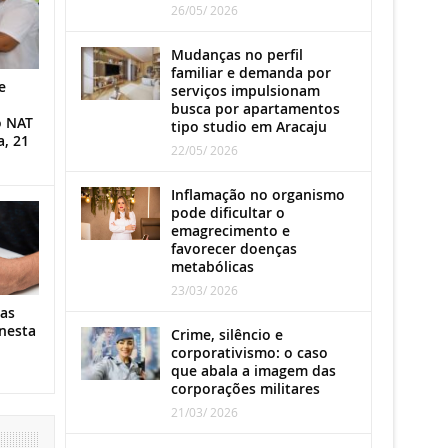
26/05/ 2026
Mudanças no perfil
familiar e demanda por
e
serviços impulsionam
busca por apartamentos
o NAT
tipo studio em Aracaju
a, 21
22/05/ 2026
Inflamação no organismo
pode dificultar o
emagrecimento e
favorecer doenças
metabólicas
23/03/ 2026
as
nesta
Crime, silêncio e
corporativismo: o caso
que abala a imagem das
corporações militares
21/03/ 2026