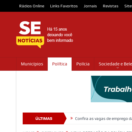
Rádios Online
Links Favoritos
Jornais
Revistas
Site
Municípios
Política
Polícia
Sociedade e Bel
no trânsito em Itabaiana
ÚLTIMAS
Confira as vagas de emprego da Plataforma 