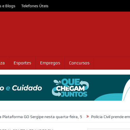
s e Blogs
Telefones Úteis
eza
Esportes
Empregos
Concursos
GO Sergipe nesta quarta-feira, 5
Polícia Civil prende em flagrante su