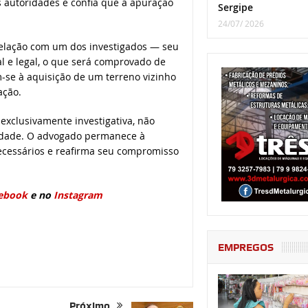
 autoridades e confia que a apuração
Sergipe
24/07/ 2026
 relação com um dos investigados — seu
al e legal, o que será comprovado de
m-se à aquisição de um terreno vizinho
ação.
xclusivamente investigativa, não
lidade. O advogado permanece à
necessários e reafirma seu compromisso
ebook
e no
Instagram
EMPREGOS
Próximo