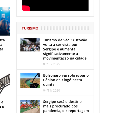
TURISMO
Turismo de São Cristóvão
sta
volta a ser vista por
ha
Sergipe e aumenta
ta
significativamente a
movimentação na cidade
07/05/ 2025
Bolsonaro vai sobrevoar o
Cânion de Xingó nesta
quinta
04/11/ 2020
Sergipe será o destino
 é
mais procurado pós
a o
pandemia, diz reportagem