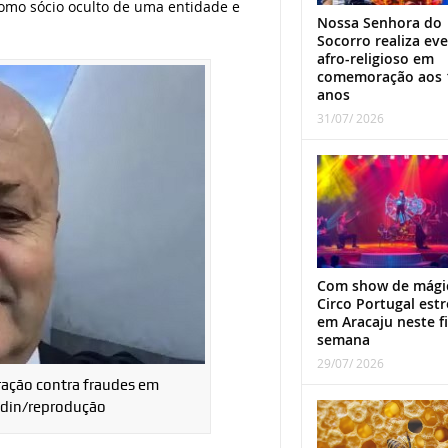
como sócio oculto de uma entidade e
Nossa Senhora do
Socorro realiza ev
afro-religioso em
comemoração aos 
anos
31/07/ 2026
Com show de mági
Circo Portugal estr
em Aracaju neste f
semana
29/07/ 2026
ração contra fraudes em
edin/reprodução