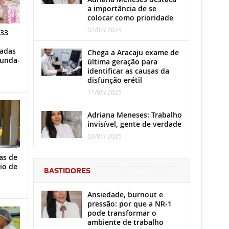
a importância de se
colocar como prioridade
02/07/ 2025
 33
iadas
Chega a Aracaju exame de
gunda-
última geração para
identificar as causas da
disfunção erétil
11/06/ 2025
Adriana Meneses: Trabalho
invisível, gente de verdade
02/05/ 2025
as de
io de
BASTIDORES
Ansiedade, burnout e
pressão: por que a NR-1
pode transformar o
ambiente de trabalho