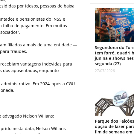
sididas por idosos, pessoas de baixa
entados e pensionistas do INSS e
a folha de pagamento. Em muitos
sociados”.
ram filiados a mais de uma entidade —
Segundona do Turi
 para fraudes.
tem forró, quadril
junina e shows nes
segunda (27)
S recebiam vantagens indevidas para
es dos aposentados, enquanto
27/07/ 2026
administrativo. Em 2024, após a CGU
cionada.
do advogado Nelson Wilians:
Parque dos Falcões
opção de lazer par
rido nesta data, Nelson Wilians
fim de semana em