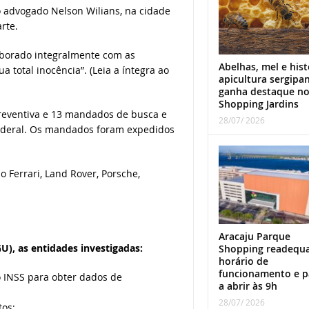
o advogado Nelson Wilians, na cidade
rte.
aborado integralmente com as
Abelhas, mel e hist
 total inocência”. (Leia a íntegra ao
apicultura sergipa
ganha destaque n
Shopping Jardins
reventiva e 13 mandados de busca e
28/07/ 2026
Federal. Os mandados foram expedidos
o Ferrari, Land Rover, Porsche,
Aracaju Parque
U), as entidades investigadas:
Shopping readequ
horário de
funcionamento e p
 INSS para obter dados de
a abrir às 9h
28/07/ 2026
tos;