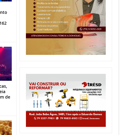
ento
162
cas,
eia
im de