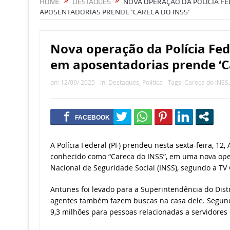
HOME
DESTAQUES
NOVA OPERAÇÃO DA POLÍCIA F
APOSENTADORIAS PRENDE ‘CARECA DO INSS’
Nova operação da Polícia Fed
em aposentadorias prende ‘C
on:
12/09/ 2025
In:
Destaques
,
Política
Tags:
Careca do INSS
A Polícia Federal (PF) prendeu nesta sexta-feira, 12
conhecido como “Careca do INSS”, em uma nova oper
Nacional de Seguridade Social (INSS), segundo a TV 
Antunes foi levado para a Superintendência do Dist
agentes também fazem buscas na casa dele. Segundo
9,3 milhões para pessoas relacionadas a servidores 