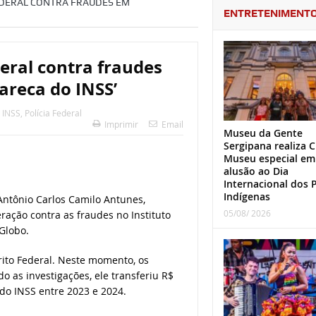
EDERAL CONTRA FRAUDES EM
ENTRETENIMENT
eral contra fraudes
areca do INSS’
,
INSS
,
Polícia Federal
Imprimir
Email
Museu da Gente
Sergipana realiza C
Museu especial em
alusão ao Dia
Internacional dos 
Indígenas
, Antônio Carlos Camilo Antunes,
05/08/ 2026
ação contra as fraudes no Instituto
Globo.
rito Federal. Neste momento, os
 as investigações, ele transferiu R$
do INSS entre 2023 e 2024.