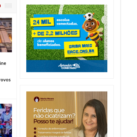
O
ine
Povos