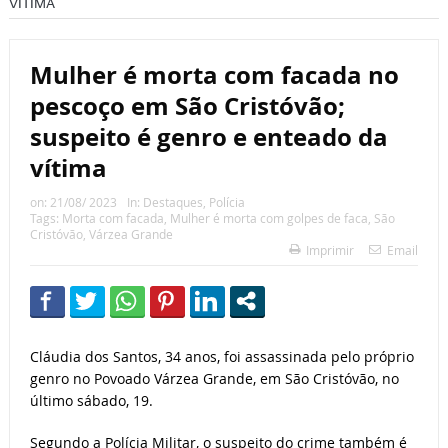
VÍTIMA
Mulher é morta com facada no
pescoço em São Cristóvão;
suspeito é genro e enteado da
vítima
on:
21/08/ 2023
In:
Destaques
,
Polícia
Tags:
Morta com facada
,
Mulher é morta com golpes de faca
,
São
Cristóvão
,
Várzea Grande
Imprimir
Email
Cláudia dos Santos, 34 anos, foi assassinada pelo próprio
genro no Povoado Várzea Grande, em São Cristóvão, no
último sábado, 19.
Segundo a Polícia Militar, o suspeito do crime também é