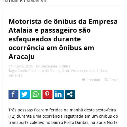
EM ÔNIBUS EM ARACAJU
Motorista de ônibus da Empresa
Atalaia e passageiro são
esfaqueados durante
ocorrência em ônibus em
Aracaju
on:
12/06/ 2026
In:
Destaques
,
Política
Tags:
Confusão dentro do ônibus
,
Ocorrência dentro do ônibus
,
setransp
Imprimir
Email
Três pessoas ficaram feridas na manhã desta sexta-feira
(12) durante uma ocorrência registrada em um ônibus do
transporte coletivo no bairro Porto Dantas, na Zona Norte