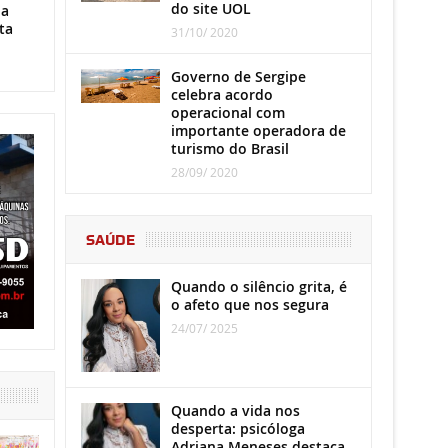
do site UOL
ha
ta
31/10/ 2020
Governo de Sergipe
celebra acordo
operacional com
importante operadora de
turismo do Brasil
28/09/ 2020
SAÚDE
Quando o silêncio grita, é
o afeto que nos segura
24/07/ 2025
Quando a vida nos
desperta: psicóloga
Adriana Meneses destaca