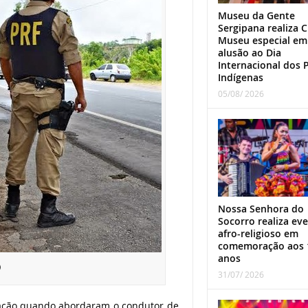
Museu da Gente
Sergipana realiza C
Museu especial em
alusão ao Dia
Internacional dos 
Indígenas
05/08/ 2026
Nossa Senhora do
Socorro realiza ev
afro-religioso em
comemoração aos 
anos
)
31/07/ 2026
ização quando abordaram o condutor de