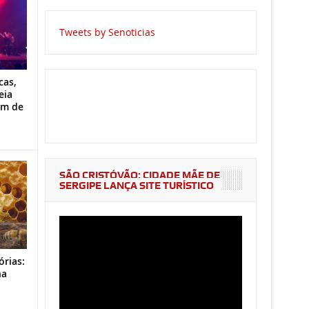
Tweets by Senoticias
cas,
eia
im de
SÃO CRISTÓVÃO: CIDADE MÃE DE
SERGIPE LANÇA SITE TURÍSTICO
órias:
na
o