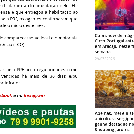
solicitaram a documentação dele. Ele
ensa e que entregou a habilitação ao
 pela PRF, os agentes confirmaram que
de o início deste mês.
Com show de mági
do comparecesse ao local e o motorista
Circo Portugal estr
rência (TCO).
em Aracaju neste f
semana
29/07/ 2026
as pela PRF por irregularidades como
o, vencidas há mais de 30 dias e/ou
r infrator.
ebook
e no
Instagram
Abelhas, mel e hist
apicultura sergipa
ganha destaque n
Shopping Jardins