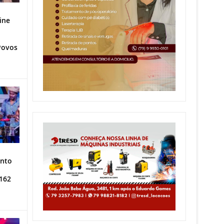
ine
Povos
ento
162