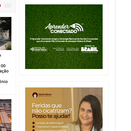
O
o
100
ação
ônio