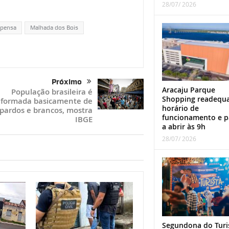
28/07/ 2026
pensa
Malhada dos Bois
Próximo
Aracaju Parque
População brasileira é
Shopping readequ
formada basicamente de
horário de
pardos e brancos, mostra
funcionamento e p
IBGE
a abrir às 9h
28/07/ 2026
Segundona do Turi