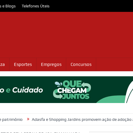
s e Blogs
Telefones Úteis
eza
Esportes
Empregos
Concursos
Adasfa e Shopping Jardins promovem ação de adoção animal neste