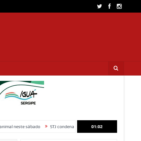
 sábado
STJ condena ministro Marco Buzzi por assédio sexual e imp
01:02