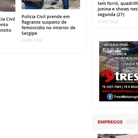
tem forró, quadril
junina e shows nes
segunda (27)
Polícia Civil prende em
ia Civil
27/07/ 2026
flagrante suspeito de
ento
feminicídio no interior de
ânsito
Sergipe
05/08/ 2026
EMPREGOS