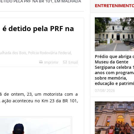
ETIDO PELA PRF NA BR 101, EM MALHADA
ENTRETENIMENT
é detido pela PRF na
alhada dos Bois
,
Polícia Rodoviária Federal
,
Prédio que abriga 
Museu da Gente
Imprimir
Email
Sergipana celebra 
anos com program
sobre memória,
educação e patrim
07/08/ 2026
hã de ontem, 23, um motorista com a
 A ação aconteceu no Km 23 da BR 101,