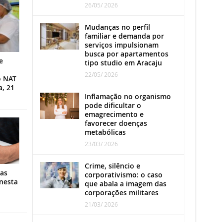
26/05/ 2026
Mudanças no perfil
familiar e demanda por
serviços impulsionam
busca por apartamentos
e
tipo studio em Aracaju
22/05/ 2026
o NAT
a, 21
Inflamação no organismo
pode dificultar o
emagrecimento e
favorecer doenças
metabólicas
23/03/ 2026
Crime, silêncio e
as
corporativismo: o caso
nesta
que abala a imagem das
corporações militares
21/03/ 2026