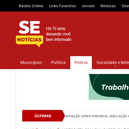
Rádios Online
Links Favoritos
Jornais
Revistas
Site
Municípios
Política
Polícia
Sociedade e Bel
ebra 100 anos com programação sobre memória, educação e patrimônio
ÚLTIMAS