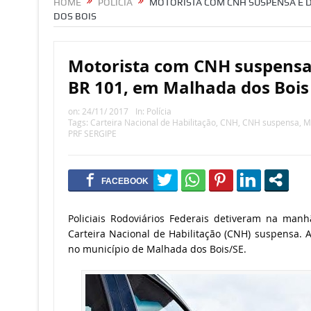
HOME
POLÍCIA
MOTORISTA COM CNH SUSPENSA É D
DOS BOIS
Motorista com CNH suspensa 
BR 101, em Malhada dos Bois
on:
24/11/ 2017
In:
Polícia
Tags:
Carteira Nacional de Habilitação
,
CNH
,
CNH suspensa
,
M
PRF SERGIPE
Policiais Rodoviários Federais detiveram na man
Carteira Nacional de Habilitação (CNH) suspensa.
no município de Malhada dos Bois/SE.