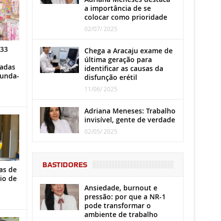
a importância de se
colocar como prioridade
02/07/ 2025
 33
Chega a Aracaju exame de
última geração para
iadas
identificar as causas da
gunda-
disfunção erétil
11/06/ 2025
Adriana Meneses: Trabalho
invisível, gente de verdade
02/05/ 2025
BASTIDORES
as de
io de
Ansiedade, burnout e
pressão: por que a NR-1
pode transformar o
ambiente de trabalho