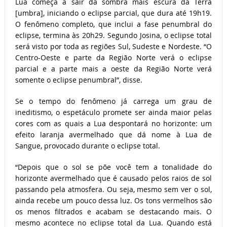
Lua começa a sair da sombra mais escura da Terra
[umbra], iniciando o eclipse parcial, que dura até 19h19.
O fenômeno completo, que inclui a fase penumbral do
eclipse, termina às 20h29. Segundo Josina, o eclipse total
será visto por toda as regiões Sul, Sudeste e Nordeste. “O
Centro-Oeste e parte da Região Norte verá o eclipse
parcial e a parte mais a oeste da Região Norte verá
somente o eclipse penumbral”, disse.
Se o tempo do fenômeno já carrega um grau de
ineditismo, o espetáculo promete ser ainda maior pelas
cores com as quais a Lua despontará no horizonte: um
efeito laranja avermelhado que dá nome à Lua de
Sangue, provocado durante o eclipse total.
“Depois que o sol se põe você tem a tonalidade do
horizonte avermelhado que é causado pelos raios de sol
passando pela atmosfera. Ou seja, mesmo sem ver o sol,
ainda recebe um pouco dessa luz. Os tons vermelhos são
os menos filtrados e acabam se destacando mais. O
mesmo acontece no eclipse total da Lua. Quando está