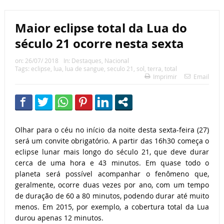
Maior eclipse total da Lua do
século 21 ocorre nesta sexta
on:
26/07/ 2018
In:
Destaques
,
Nacional
Tags:
eclipse
,
lua
,
lua de sangue
,
seculo 21
,
sol
,
terra
,
total
Imprimir
Email
Olhar para o céu no início da noite desta sexta-feira (27)
será um convite obrigatório. A partir das 16h30 começa o
eclipse lunar mais longo do século 21, que deve durar
cerca de uma hora e 43 minutos. Em quase todo o
planeta será possível acompanhar o fenômeno que,
geralmente, ocorre duas vezes por ano, com um tempo
de duração de 60 a 80 minutos, podendo durar até muito
menos. Em 2015, por exemplo, a cobertura total da Lua
durou apenas 12 minutos.