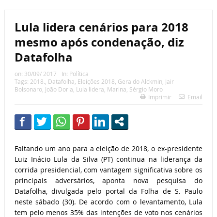
Lula lidera cenários para 2018
mesmo após condenação, diz
Datafolha
on:
30/09/ 2017
In:
Política
Tags:
2018.
,
Datafolha
,
Eleições 2018
,
Geraldo Alckmin
,
Jair
Bolsonaro
,
João Doria
,
Lula lidera
,
Marina
,
Sérgio Moro
Imprimir
Email
Faltando um ano para a eleição de 2018, o ex-presidente
Luiz Inácio Lula da Silva (PT) continua na liderança da
corrida presidencial, com vantagem significativa sobre os
principais adversários, aponta nova pesquisa do
Datafolha, divulgada pelo portal da Folha de S. Paulo
neste sábado (30). De acordo com o levantamento, Lula
tem pelo menos 35% das intenções de voto nos cenários