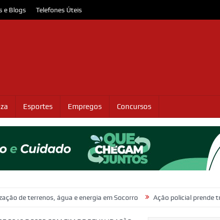
s e Blogs
Telefones Úteis
eza
Esportes
Empregos
Concursos
enos, água e energia em Socorro
Ação policial prende trio por furto