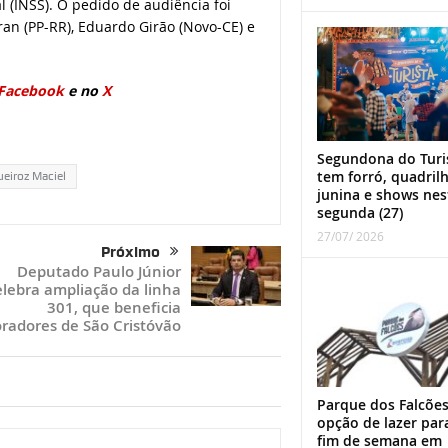
l (INSS). O pedido de audiência foi
ran (PP-RR), Eduardo Girão (Novo-CE) e
Facebook
e no
X
Segundona do Turi
tem forró, quadril
eiroz Maciel
junina e shows nes
segunda (27)
27/07/ 2026
Próximo
Deputado Paulo Júnior
elebra ampliação da linha
301, que beneficia
radores de São Cristóvão
Parque dos Falcões
opção de lazer par
fim de semana em