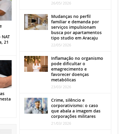
26/05/ 2026
Mudanças no perfil
familiar e demanda por
e
serviços impulsionam
busca por apartamentos
o NAT
tipo studio em Aracaju
a, 21
22/05/ 2026
Inflamação no organismo
pode dificultar o
emagrecimento e
favorecer doenças
metabólicas
23/03/ 2026
as
nesta
Crime, silêncio e
corporativismo: o caso
que abala a imagem das
corporações militares
21/03/ 2026