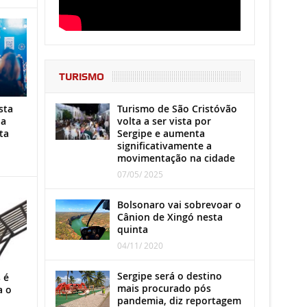
TURISMO
Turismo de São Cristóvão
sta
volta a ser vista por
ha
Sergipe e aumenta
ta
significativamente a
movimentação na cidade
07/05/ 2025
Bolsonaro vai sobrevoar o
Cânion de Xingó nesta
quinta
04/11/ 2020
Sergipe será o destino
 é
mais procurado pós
a o
pandemia, diz reportagem