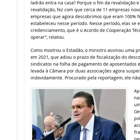
ladrão entra na casa? Porque o fim da revalidação e
revalidação, fez com que cerca de 11 empresas nov
empresas que agora descobrimos que eram 100% fra
estabeleceu nesse período. Nesse período, elas se 
credenciamento, que é o Acordo de Cooperação Téc
operar”, relatou.
Como mostrou o Estadão, o ministro assinou uma p
em 2021, que adiou o prazo de fiscalização do desc
sindicatos na folha de pagamento de aposentados e
levada à Câmara por duas associações agora suspeit
indevidamente. Procurado pela reportagem, ele nã
Ap
na
um
Ge
po
ac
fr
pe