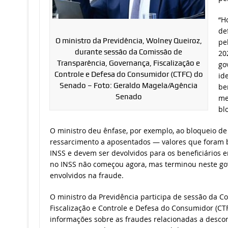
“H
de
O ministro da Previdência, Wolney Queiroz,
pe
durante sessão da Comissão de
20
Transparência, Governança, Fiscalização e
go
Controle e Defesa do Consumidor (CTFC) do
id
Senado – Foto: Geraldo Magela/Agência
be
Senado
me
bl
O ministro deu ênfase, por exemplo, ao bloqueio de 
ressarcimento a aposentados — valores que foram 
INSS e devem ser devolvidos para os beneficiários 
no INSS não começou agora, mas terminou neste go
envolvidos na fraude.
O ministro da Previdência participa de sessão da C
Fiscalização e Controle e Defesa do Consumidor (CT
informações sobre as fraudes relacionadas a desco