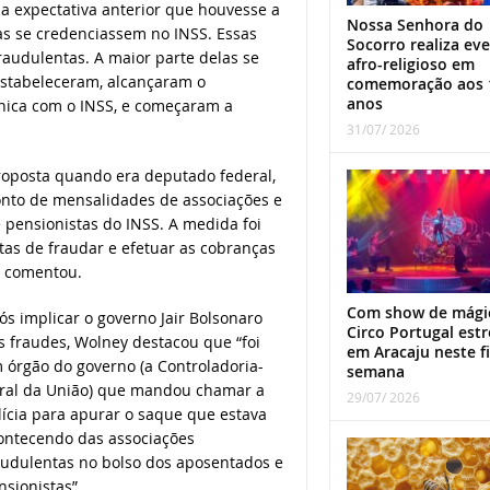
 a expectativa anterior que houvesse a
Nossa Senhora do
as se credenciassem no INSS. Essas
Socorro realiza ev
udulentas. A maior parte delas se
afro-religioso em
estabeleceram, alcançaram o
comemoração aos 
anos
nica com o INSS, e começaram a
31/07/ 2026
roposta quando era deputado federal,
onto de mensalidades de associações e
 pensionistas do INSS. A medida foi
as de fraudar e efetuar as cobranças
o comentou.
Com show de mági
ós implicar o governo Jair Bolsonaro
Circo Portugal estr
s fraudes, Wolney destacou que “foi
em Aracaju neste f
 órgão do governo (a Controladoria-
semana
ral da União) que mandou chamar a
29/07/ 2026
lícia para apurar o saque que estava
ontecendo das associações
audulentas no bolso dos aposentados e
nsionistas”.