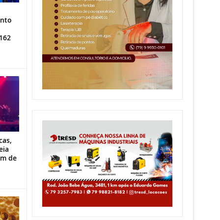
ento
162
cas,
eia
im de