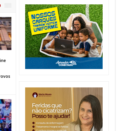
O
ine
Povos