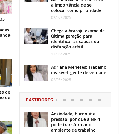
a importância de se
colocar como prioridade
02/07/ 2025
 33
iadas
Chega a Aracaju exame de
gunda-
última geração para
identificar as causas da
disfunção erétil
11/06/ 2025
Adriana Meneses: Trabalho
invisível, gente de verdade
02/05/ 2025
as de
io de
BASTIDORES
Ansiedade, burnout e
pressão: por que a NR-1
pode transformar o
ambiente de trabalho