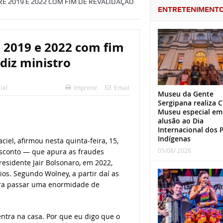
RE 2019 E 2022 COM FIM DE REVALIDAÇÃO
ENTRETENIMENT
e 2019 e 2022 com fim
diz ministro
iel
Imprimir
Email
Museu da Gente
Sergipana realiza C
Museu especial em
alusão ao Dia
Internacional dos 
Indígenas
iel, afirmou nesta quinta-feira, 15,
05/08/ 2026
sconto — que apura as fraudes
esidente Jair Bolsonaro, em 2022,
os. Segundo Wolney, a partir daí as
ara passar uma enormidade de
entra na casa. Por que eu digo que o