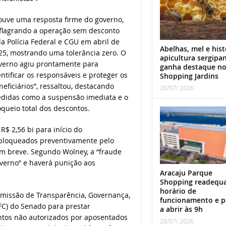
ouve uma resposta firme do governo,
flagrando a operação sem desconto
la Polícia Federal e CGU em abril de
Abelhas, mel e hist
25, mostrando uma tolerância zero. O
apicultura sergipa
verno agiu prontamente para
ganha destaque n
entificar os responsáveis e proteger os
Shopping Jardins
neficiários”, ressaltou, destacando
28/07/ 2026
didas como a suspensão imediata e o
oqueio total dos descontos.
R$ 2,56 bi para início do
bloqueados preventivamente pelo
em breve. Segundo Wolney, a “fraude
verno” e haverá punição aos
Aracaju Parque
Shopping readequ
horário de
omissão de Transparência, Governança,
funcionamento e p
FC) do Senado para prestar
a abrir às 9h
ntos não autorizados por aposentados
28/07/ 2026