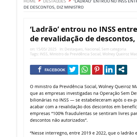
HOME
DESTAQUES
‘LADRÃO’ ENTROU NO INSS ENT
DE DESCONTOS, DIZ MINISTRO
‘Ladrão’ entrou no INSS entr
de revalidação de descontos, 
on:
15/05/ 2025
In:
Destaques
,
Nacional
,
Sem categoria
Tags:
INSS
,
Ministro da Previdência Social
,
Wolney Queiroz Mac
O ministro da Previdência Social, Wolney Queiroz Mac
que as empresas investigadas na Operação Sem De
bilionárias no INSS — se estabeleceram após o ex-pr
acabar com a revalidação dos descontos em benefíci
empresas “100% fraudulentas se sentiram livres p
descontos não autorizados”.
“Nesse interregno, entre 2019 e 2022, que o ladrão 