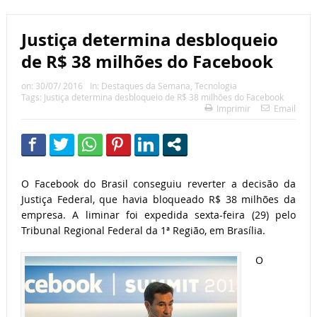
Justiça determina desbloqueio
de R$ 38 milhões do Facebook
on:
30/07/ 2016
In:
Destaques da Semana
,
Tecnologia
Tags:
Justiça determina desbloqueio de R$ 38 milhões do Facebook
Imprimir
Email
O Facebook do Brasil conseguiu reverter a decisão da
Justiça Federal, que havia bloqueado R$ 38 milhões da
empresa. A liminar foi expedida sexta-feira (29) pelo
Tribunal Regional Federal da 1ª Região, em Brasília.
O