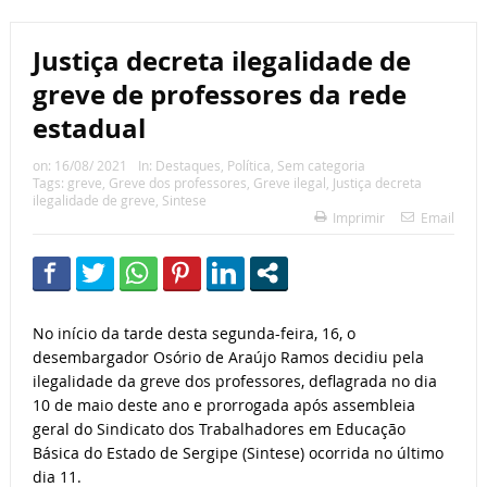
Justiça decreta ilegalidade de
greve de professores da rede
estadual
on:
16/08/ 2021
In:
Destaques
,
Política
,
Sem categoria
Tags:
greve
,
Greve dos professores
,
Greve ilegal
,
Justiça decreta
ilegalidade de greve
,
Sintese
Imprimir
Email
No início da tarde desta segunda-feira, 16, o
desembargador Osório de Araújo Ramos decidiu pela
ilegalidade da greve dos professores, deflagrada no dia
10 de maio deste ano e prorrogada após assembleia
geral do Sindicato dos Trabalhadores em Educação
Básica do Estado de Sergipe (Sintese) ocorrida no último
dia 11.