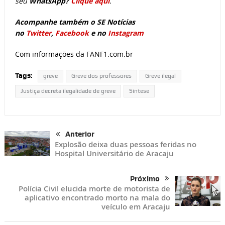
seu
WhatsApp?
Clique aqui
.
Acompanhe também o SE Notícias
no
Twitter
,
Facebook
e no
Instagram
Com informações da FANF1.com.br
Tags:
greve
Greve dos professores
Greve ilegal
Justiça decreta ilegalidade de greve
Sintese
Anterior
Explosão deixa duas pessoas feridas no
Hospital Universitário de Aracaju
Próximo
Polícia Civil elucida morte de motorista de
aplicativo encontrado morto na mala do
veículo em Aracaju