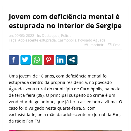
Jovem com deficiência mental é
estuprada no interior de Sergipe
on:
09/03/ 2022
In:
Destaques
,
Polícia
Tags:
Adolescente estuprada
,
Carmópolis
,
Povoado Águada
Imprimir
Email
Uma jovem, de 18 anos, com deficiência mental foi
estuprada dentro da própria residência, no povoado
Águada, zona rural do município de Carmópolis, na noite
de terça-feira (08). O principal suspeito do crime é um
vendedor de geladinho, que já teria assediado a vítima. O
caso foi divulgado nesta quarta-feira, 9, com
exclusividade, pela mãe da adolescente no Jornal da Fan,
da rádio Fan FM.