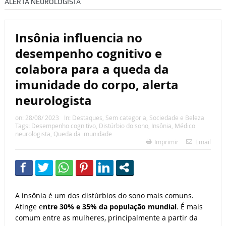
ALERTA NEUROLOGISTA
Insônia influencia no
desempenho cognitivo e
colabora para a queda da
imunidade do corpo, alerta
neurologista
on:
28/08/ 2023
In:
Destaques
,
Sem categoria
,
Sociedade e Beleza
Tags:
Desempenho cognitivo
,
Distúrbio do sono
,
Insônia
,
Médico
neurologista
,
Queda da imunidade
Imprimir
Email
A insônia é um dos distúrbios do sono mais comuns.
Atinge e
ntre 30% e 35% da população mundial
. É mais
comum entre as mulheres, principalmente a partir da