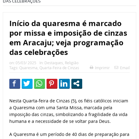
DAS CELEBRAÇÕES
Início da quaresma é marcado
por missa e imposição de cinzas
em Aracaju; veja programação
das celebrações
on:
05/03/ 2025
In:
Destaques
,
Religião
Tags:
Quaresma
,
Quarta-Feira de Cinzas
Imprimir
Email
Nesta Quarta-feira de Cinzas (5), os fiéis católicos iniciam
a Quaresma com uma Santa Missa, marcada pela
imposição das cinzas, simbolizando a fragilidade da vida
humana e a necessidade de se voltar para Deus.
A Quaresma é um período de 40 dias de preparação para