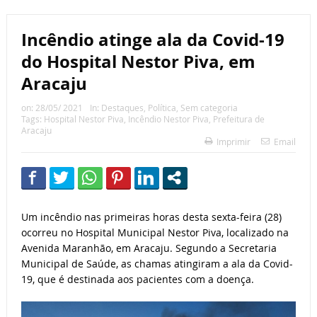
Incêndio atinge ala da Covid-19
do Hospital Nestor Piva, em
Aracaju
on:
28/05/ 2021
In:
Destaques
,
Política
,
Sem categoria
Tags:
Hospital Nestor Piva
,
Incêndio Nestor Piva
,
Prefeitura de
Aracaju
Imprimir
Email
Um incêndio nas primeiras horas desta sexta-feira (28)
ocorreu no Hospital Municipal Nestor Piva, localizado na
Avenida Maranhão, em Aracaju. Segundo a Secretaria
Municipal de Saúde, as chamas atingiram a ala da Covid-
19, que é destinada aos pacientes com a doença.