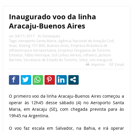
Inaugurado voo da linha
Aracaju-Buenos Aires
on:
04/11/ 2017
In:
Destaques
Tags:
Aeroporto Santa Maria
,
Agência Nacional de Aviação Civil
,
Anac
,
Boeing 737-800
,
Buenos Aires
,
Empresa Brasileira de
Infraestrutura Aeroportuária
,
Empresa Sergipana de Turismo
,
Emsetur
,
Fábio Henrique
,
Gol Linhas Aéreas
,
infraero
,
Jackson
Barreto
,
Secretaria de Estado do Turismo
,
Setur
,
voo inaugural
Imprimir
Email
O primeiro voo da linha Aracaju-Buenos Aires começou a
operar às 12h45 desse sábado (4) no Aeroporto Santa
Maria, em Aracaju (SE), com chegada prevista para às
19h45 na Argentina.
O voo faz escala em Salvador, na Bahia, e irá operar