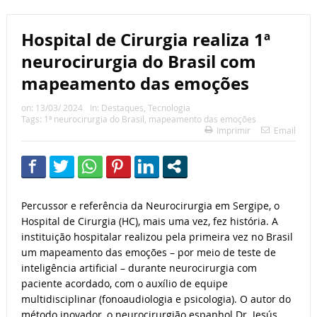
Hospital de Cirurgia realiza 1ª
neurocirurgia do Brasil com
mapeamento das emoções
on:
13/03/ 2024
In:
Destaques
,
Tecnologia
Tags:
1ª neurocirurgia do Brasil
,
mapeamento das emoções
Imprimir
Email
Percussor e referência da Neurocirurgia em Sergipe, o
Hospital de Cirurgia (HC), mais uma vez, fez história. A
instituição hospitalar realizou pela primeira vez no Brasil
um mapeamento das emoções – por meio de teste de
inteligência artificial – durante neurocirurgia com
paciente acordado, com o auxílio de equipe
multidisciplinar (fonoaudiologia e psicologia). O autor do
método inovador, o neurocirurgião espanhol Dr. Jesús