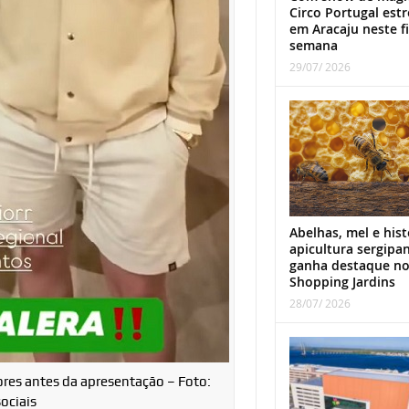
Circo Portugal estr
em Aracaju neste f
semana
29/07/ 2026
Abelhas, mel e hist
apicultura sergipa
ganha destaque n
Shopping Jardins
28/07/ 2026
dores antes da apresentação – Foto:
ociais