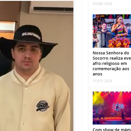
05/08/ 2026
Nossa Senhora do
Socorro realiza ev
afro-religioso em
comemoração aos 
anos
31/07/ 2026
Com show de mági