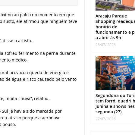
próximo ao palco no momento em que
Aracaju Parque
Shopping readequ
o susto, ele afirmou que ninguém teve
horário de
funcionamento e p
a abrir às 9h
disse o artista.
28/07/ 2026
a sofreu ferimento na perna durante
mento médico.
oral provocou queda de energia e
ção de água e risco causado pelo vento
Segundona do Turi
te, muita chuva”, relatou.
tem forró, quadril
junina e shows nes
 Sul já havia sido marcada por
segunda (27)
ofreu atraso porque a aeronave
27/07/ 2026
o pouso.