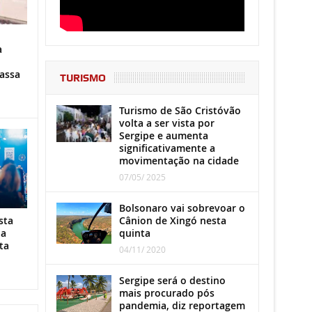
a
assa
TURISMO
Turismo de São Cristóvão
volta a ser vista por
Sergipe e aumenta
significativamente a
movimentação na cidade
07/05/ 2025
Bolsonaro vai sobrevoar o
Cânion de Xingó nesta
sta
quinta
ha
ta
04/11/ 2020
Sergipe será o destino
mais procurado pós
pandemia, diz reportagem