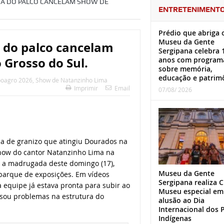
RA DO PALCO CANCELAM SHOW DE
ENTRETENIMENT
Prédio que abriga 
Museu da Gente
a do palco cancelam
Sergipana celebra 
Grosso do Sul.
anos com program
sobre memória,
educação e patrim
oagro 2026
,
Show de Natanzinho Lima
Imprimir
Email
07/08/ 2026
da de granizo que atingiu Dourados na
how do cantor Natanzinho Lima na
 a madrugada deste domingo (17),
Museu da Gente
parque de exposições. Em vídeos
Sergipana realiza C
a equipe já estava pronta para subir ao
Museu especial em
usou problemas na estrutura do
alusão ao Dia
Internacional dos 
Indígenas