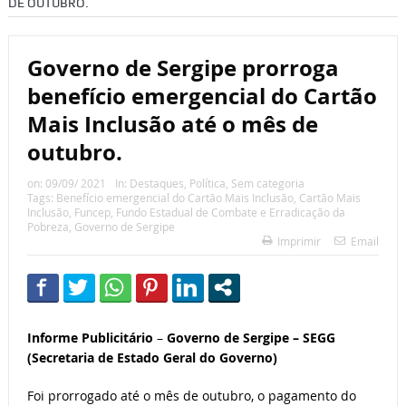
DE OUTUBRO.
Governo de Sergipe prorroga
benefício emergencial do Cartão
Mais Inclusão até o mês de
outubro.
on:
09/09/ 2021
In:
Destaques
,
Política
,
Sem categoria
Tags:
Benefício emergencial do Cartão Mais Inclusão
,
Cartão Mais
Inclusão
,
Funcep
,
Fundo Estadual de Combate e Erradicação da
Pobreza
,
Governo de Sergipe
Imprimir
Email
Informe Publicitário
–
Governo de Sergipe – SEGG
(Secretaria de Estado Geral do Governo)
Foi prorrogado até o mês de outubro, o pagamento do