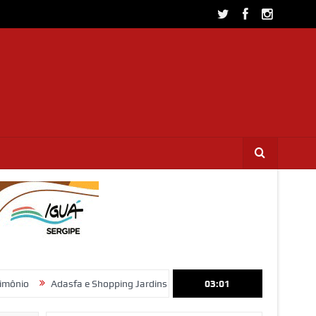
Adasfa e Shopping Jardins promovem ação de adoção animal neste sáb
03:01