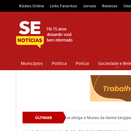
Rádios Online
Links Favoritos
Jornais
Revistas
Site
Municípios
Política
Polícia
Sociedade e Bel
secretárias
Prédio que abriga o Museu da Gente Sergipana celebra
ÚLTIMAS