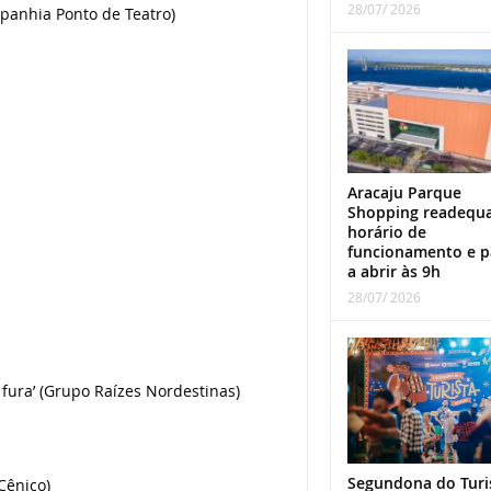
28/07/ 2026
mpanhia Ponto de Teatro)
Aracaju Parque
Shopping readequ
horário de
funcionamento e p
a abrir às 9h
28/07/ 2026
fura’ (Grupo Raízes Nordestinas)
Segundona do Turi
 Cênico)