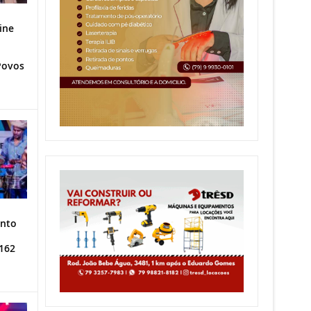
ine
Povos
ento
162