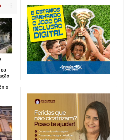
O
o
100
ação
ônio