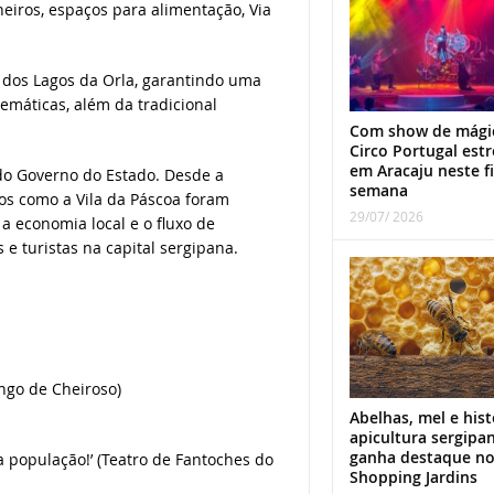
eiros, espaços para alimentação, Via
 dos Lagos da Orla, garantindo uma
emáticas, além da tradicional
Com show de mági
Circo Portugal estr
em Aracaju neste f
 do Governo do Estado. Desde a
semana
os como a Vila da Páscoa foram
29/07/ 2026
a economia local e o fluxo de
e turistas na capital sergipana.
ngo de Cheiroso)
Abelhas, mel e hist
apicultura sergipa
ganha destaque n
 população!’ (Teatro de Fantoches do
Shopping Jardins