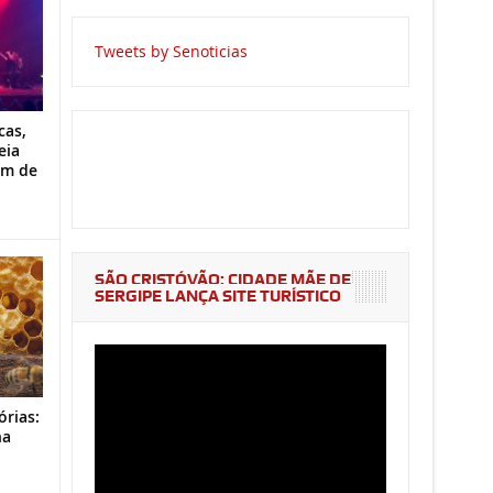
Tweets by Senoticias
cas,
eia
im de
SÃO CRISTÓVÃO: CIDADE MÃE DE
SERGIPE LANÇA SITE TURÍSTICO
órias:
na
o