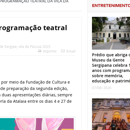
 PROGRAMAÇÃO TEATRAL DA VILA DA
ENTRETENIMENT
programação teatral
de Sergipe
,
vila da Páscoa 2025
Imprimir
Email
Prédio que abriga 
Museu da Gente
Sergipana celebra 
anos com program
sobre memória,
educação e patrim
o por meio da Fundação de Cultura e
07/08/ 2026
l de preparação da segunda edição,
m duas apresentações diárias, sempre
la da Atalaia entre os dias 4 e 27 de