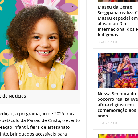
Museu da Gente
Sergipana realiza C
Museu especial em
alusão ao Dia
Internacional dos 
Indígenas
05/08/ 2026
Nossa Senhora do
e de Notícias
Socorro realiza ev
afro-religioso em
comemoração aos 
 edição, a programação de 2025 trará
anos
petáculo da Paixão de Cristo, o evento
31/07/ 2026
eação infantil, feira de artesanato
rinto, brinquedos acessíveis para