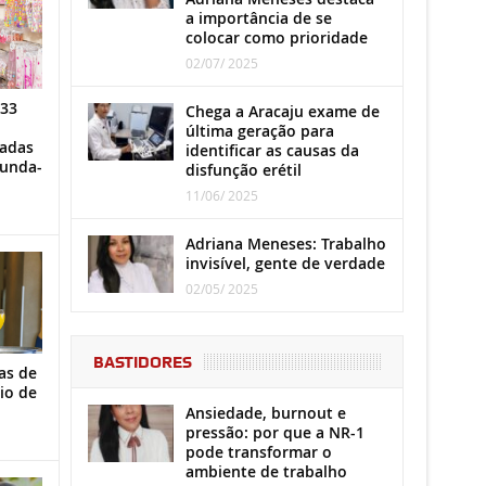
a importância de se
colocar como prioridade
02/07/ 2025
 33
Chega a Aracaju exame de
última geração para
iadas
identificar as causas da
gunda-
disfunção erétil
11/06/ 2025
Adriana Meneses: Trabalho
invisível, gente de verdade
02/05/ 2025
BASTIDORES
as de
io de
Ansiedade, burnout e
pressão: por que a NR-1
pode transformar o
ambiente de trabalho