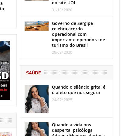
do site UOL
ha
ta
31/10/ 2020
Governo de Sergipe
celebra acordo
operacional com
importante operadora de
turismo do Brasil
28/09/ 2020
SAÚDE
Quando o silêncio grita, é
o afeto que nos segura
24/07/ 2025
Quando a vida nos
desperta: psicóloga
Adriana Meneses destaca