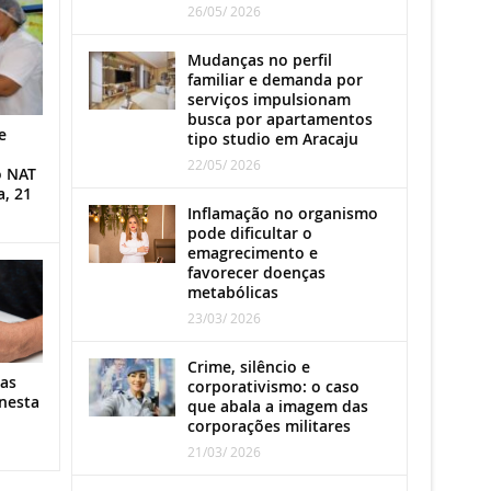
26/05/ 2026
Mudanças no perfil
familiar e demanda por
serviços impulsionam
busca por apartamentos
e
tipo studio em Aracaju
22/05/ 2026
o NAT
a, 21
Inflamação no organismo
pode dificultar o
emagrecimento e
favorecer doenças
metabólicas
23/03/ 2026
Crime, silêncio e
as
corporativismo: o caso
nesta
que abala a imagem das
corporações militares
21/03/ 2026