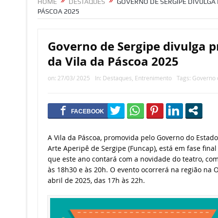
HOME
DESTAQUES
GOVERNO DE SERGIPE DIVULGA
PÁSCOA 2025
Governo de Sergipe divulga 
da Vila da Páscoa 2025
on:
27/03/ 2025
In:
Destaques
,
Entrenimento
Tags:
Governo 
A Vila da Páscoa, promovida pelo Governo do Estad
Arte Aperipê de Sergipe (Funcap), está em fase fina
que este ano contará com a novidade do teatro, co
às 18h30 e às 20h. O evento ocorrerá na região na Or
abril de 2025, das 17h às 22h.