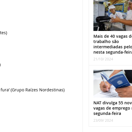
tes)
Mais de 40 vagas d
trabalho são
intermediadas pel
nesta segunda-feir
21/10/ 2024
)
fura’ (Grupo Raízes Nordestinas)
NAT divulga 55 nov
vagas de emprego 
segunda-feira
23/09/ 2024