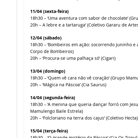
11/04 (sexta-feira)
18h30 – ‘Uma aventura com sabor de chocolate’ (Gru
20h – A lebre e a tartaruga’ (Coletivo Gararu de Arte
12/04 (sábado)
18h30 – ‘Bombeiros em ação: socorrendo Juninho e a
Corpo de Bombeiros)
20h – ‘Procura-se uma palhaça só’ (Cigari)
13/04 (domingo)
18h30 – ‘Quem vê cara não vê coração’ (Grupo Mamu
20h – ‘Mágica na Páscoa’ (Cia Saurus)
14/04 (segunda-feira)
18h30 – ‘A menina que queria dançar forró com Jesu
Mamulengo Baile Estrela)
20h – ‘Folcloriano na terra dos cajus’ (Coletivo Hecta)
15/04 (terça-feira)
18h30 – ‘O grande mistério da Páscoa’ (Cia Os Tripul