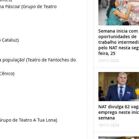
na Páscoa’ (Grupo de Teatro
Semana inicia com
oportunidades de
 Cataluz)
trabalho intermed
pelo NAT nesta se
feira, 25
 população’ (Teatro de Fantoches do
25/11/ 2024
 Cênico)
NAT divulga 62 vag
emprego neste iníc
semana
Grupo de Teatro A Tua Lona)
18/11/ 2024