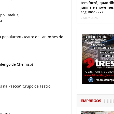
tem forró, quadril
junina e shows nes
segunda (27)
po Cataluz)
27/07/ 2026
s)
 população!’ (Teatro de Fantoches do
lengo de Cheiroso)
s na Páscoa’ (Grupo de Teatro
EMPREGOS
antes)