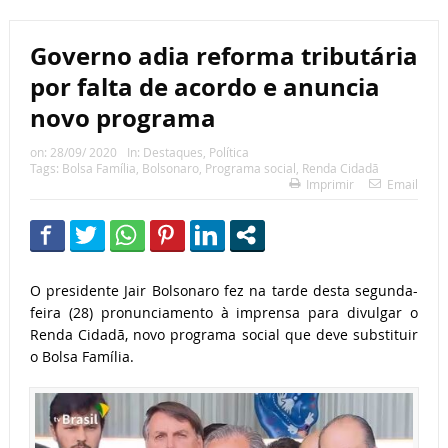
Governo adia reforma tributária
por falta de acordo e anuncia
novo programa
on:
28/09/ 2020
In:
Destaques
,
Política
Tags:
Bolsa Família
,
Bolsonaro
,
Programa social
,
Renda Cidadã
Imprimir
Email
O presidente Jair Bolsonaro fez na tarde desta segunda-
feira (28) pronunciamento à imprensa para divulgar o
Renda Cidadã, novo programa social que deve substituir
o Bolsa Família.