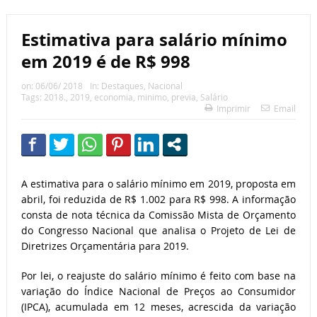
Estimativa para salário mínimo
em 2019 é de R$ 998
on:
06/06/ 2018
In:
Destaques
,
Nacional
Tags:
2018.
,
2019
,
economia
,
minimo
,
previa
,
Salário
Imprimir
Email
A estimativa para o salário mínimo em 2019, proposta em
abril, foi reduzida de R$ 1.002 para R$ 998. A informação
consta de nota técnica da Comissão Mista de Orçamento
do Congresso Nacional que analisa o Projeto de Lei de
Diretrizes Orçamentária para 2019.
Por lei, o reajuste do salário mínimo é feito com base na
variação do Índice Nacional de Preços ao Consumidor
(IPCA), acumulada em 12 meses, acrescida da variação